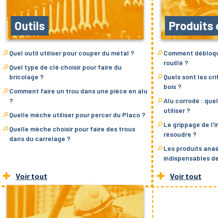
Outils
Produits
Quel outil utiliser pour couper du métal ?
Comment débloque
rouillé ?
Quel type de clé choisir pour faire du
bricolage ?
Quels sont les cri
bois ?
Comment faire un trou dans une pièce en alu
?
Alu corrodé : que
utiliser ?
Quelle mèche utiliser pour percer du Placo ?
Le grippage de l'i
Quelle mèche choisir pour faire des trous
résoudre ?
dans du carrelage ?
Les produits anaé
indispensables d
Voir tout
Voir tout