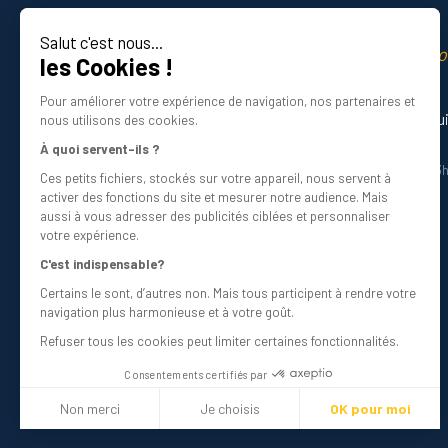
Salut c'est nous...
La qualité professio
les Cookies !
Certifié ISO 9001 DNV
Pour améliorer votre expérience de navigation, nos partenaires et
Besoin d’aide ? Nos experts vous gu
nous utilisons des cookies.
01 34 48 98 45
À quoi servent-ils ?
Du lundi au vendredi de 8h30 à 12h30 et 13
Ces petits fichiers, stockés sur votre appareil, nous servent à
Écrivez-nous
activer des fonctions du site et mesurer notre audience. Mais
info@bricovis.fr
aussi à vous adresser des publicités ciblées et personnaliser
votre expérience.
C'est indispensable?
Certains le sont, d’autres non. Mais tous participent à rendre votre
Suivez-nous sur les réseaux !
navigation plus harmonieuse et à votre goût.
Refuser tous les cookies peut limiter certaines fonctionnalités.
Consentements certifiés par
Non merci
Je choisis
OK pour moi
Plateforme de Gestion du Consentement : Personnalisez vos Optio
Axeptio consent