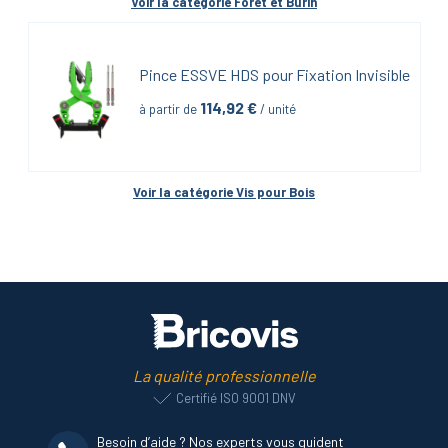
Voir la catégorie 
Foret et Burin
Pince ESSVE HDS pour Fixation Invisible
114,92
 €
à partir de
 / unité
Voir la catégorie 
Vis pour Bois
La qualité professionnelle
Certifié ISO 9001 DNV
Besoin d’aide ? Nos experts vous guident