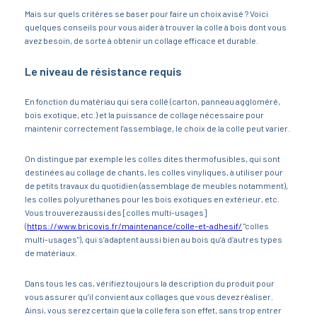
Mais sur quels critères se baser pour faire un choix avisé ? Voici
quelques conseils pour vous aider à trouver la colle à bois dont vous
avez besoin, de sorte à obtenir un collage efficace et durable.
Le niveau de résistance requis
En fonction du matériau qui sera collé (carton, panneau aggloméré,
bois exotique, etc.) et la puissance de collage nécessaire pour
maintenir correctement l’assemblage, le choix de la colle peut varier.
On distingue par exemple les colles dites thermofusibles, qui sont
destinées au collage de chants, les colles vinyliques, à utiliser pour
de petits travaux du quotidien (assemblage de meubles notamment),
les colles polyuréthanes pour les bois exotiques en extérieur, etc.
Vous trouverez aussi des [colles multi-usages]
(
https://www.bricovis.fr/maintenance/colle-et-adhesif/
"colles
multi-usages"), qui s’adaptent aussi bien au bois qu’à d’autres types
de matériaux.
Dans tous les cas, vérifiez toujours la description du produit pour
vous assurer qu’il convient aux collages que vous devez réaliser.
Ainsi, vous serez certain que la colle fera son effet, sans trop entrer