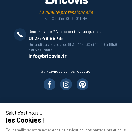
La qualité professionnelle
Certifié ISO 9001 DNV
Besoin d’aide ? Nos experts vous guident
01 34 48 98 45
Du lundi au vendredi de 8h30 à 12h30 et 13h30 à 16h30
Écrivez-nous
info@bricovis.fr
Suivez-nous sur les réseaux !
Nos produits
Salut c'est nous...
les Cookies !
En savoir plus
Pour améliorer votre expérience de navigation, nos partenaires et nous