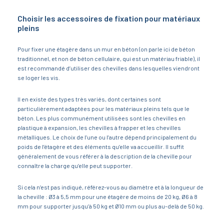
Choisir les accessoires de fixation pour matériaux
pleins
Pour fixer une étagère dans un mur en béton (on parle ici de béton
traditionnel, et non de béton cellulaire, qui est un matériau friable), il
est recommandé d’utiliser des chevilles dans lesquelles viendront
se loger les vis.
Il en existe des types très variés, dont certaines sont
particulièrement adaptées pour les matériaux pleins tels que le
béton. Les plus communément utilisées sont les chevilles en
plastique à expansion, les chevilles à frapper et les chevilles
métalliques. Le choix de l’une ou l’autre dépend principalement du
poids de l’étagère et des éléments qu’elle va accueillir. Il suffit
généralement de vous référer à la description de la cheville pour
connaître la charge qu’elle peut supporter.
Si cela n’est pas indiqué, référez-vous au diamètre et à la longueur de
la cheville : Ø3 à 5,5 mm pour une étagère de moins de 20 kg, Ø6 à 8
mm pour supporter jusqu’à 50 kg et Ø10 mm ou plus au-delà de 50 kg.