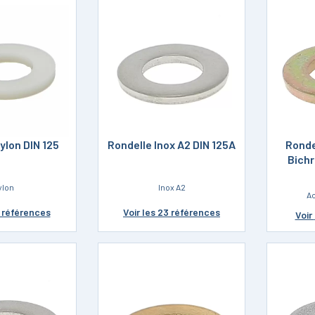
ylon DIN 125
Rondelle Inox A2 DIN 125A
Ronde
Bich
ylon
Inox A2
Ac
2 références
Voir
les 23 références
Voir