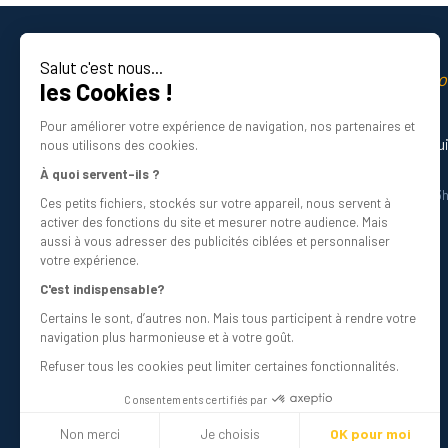
Le choix d’une rondelle DIN 125 dépend aussi de l
de résistance mécanique et de résistance à la co
Salut c'est nous...
revêtement, car il existe de l’acier brut (non tr
La qualité professio
les Cookies !
argentée ou dorée).
Certifié ISO 9001 DNV
Pour améliorer votre expérience de navigation, nos partenaires et
Besoin d’aide ? Nos experts vous gu
nous utilisons des cookies.
Par exemple, si vous travaillez dans un environn
01 34 48 98 45
À quoi servent-ils ?
et conservera son efficacité dans le temps. À l’
Du lundi au vendredi de 8h30 à 12h30 et 13
laiton sera suffisante et souvent plus économiq
Ces petits fichiers, stockés sur votre appareil, nous servent à
Écrivez-nous
activer des fonctions du site et mesurer notre audience. Mais
galvanique.
info@bricovis.fr
aussi à vous adresser des publicités ciblées et personnaliser
votre expérience.
Prenez ensuite le temps de définir les dimensions 
C'est indispensable?
doit correspondre au diamètre de la vis. N’oublie
Certains le sont, d’autres non. Mais tous participent à rendre votre
Suivez-nous sur les réseaux !
correctement son rôle de protection.
Ces inform
navigation plus harmonieuse et à votre goût.
Refuser tous les cookies peut limiter certaines fonctionnalités.
Quelles sont les rondelles DIN 12
Consentements certifiés par
En tant que spécialiste de la visserie, notre off
Non merci
Je choisis
OK pour moi