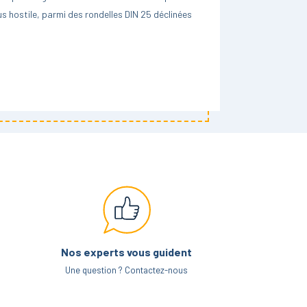
s hostile
, parmi des rondelles DIN 25 déclinées
 extérieur, ce qui en fait une rondelle
ilier, l’industrie, etc.
ur définir ce type de rondelle et équivaut à la
ables et présentent les mêmes caractéristiques
rme DIN 125, vous pouvez donc sans crainte
Nos experts vous guident
it référence à la rondelle avec chanfrein. C’est
Une question ? Contactez-nous
gilant sur ce point au moment de l’achat.