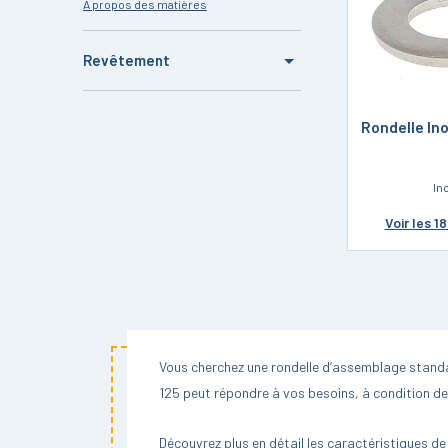
A propos des matières
Acier
Revêtement
Inox A2
Bichromaté
Rondelle In
Inox A4
Brut
Laiton
In
Nickelé
Nylon
Voir
les 1
Zingué
Vous cherchez une rondelle d’assemblage standar
125 peut répondre à vos besoins, à condition de b
Découvrez plus en détail les caractéristiques de 