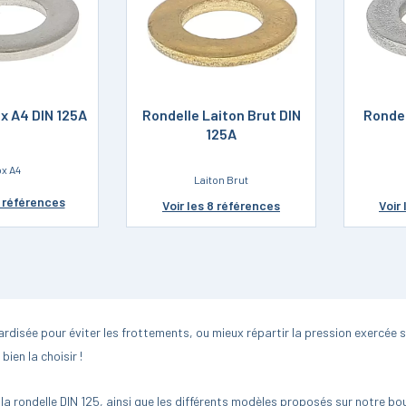
ox A4 DIN 125A
Rondelle Laiton Brut DIN
Rondel
125A
ox A4
Laiton Brut
8 références
Voir
les 8 références
Voir
disée pour éviter les frottements, ou mieux répartir la pression exercée s
ien la choisir !
la rondelle DIN 125, ainsi que les différents modèles proposés sur notre bout