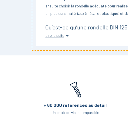
ensuite choisir la rondelle adéquate pour réali
en plusieurs matériaux (métal et plastique) et d
Qu’est-ce qu’une rondelle DIN 125
Lire la suite
La rondelle DIN 125 est une
moyenne.
rondelle plate
relativement polyvalente. Elle peut être utilisée
La norme DIN 125, qui permet de définir les stand
nouvelle norme internationale ISO 7089.
En prat
dimensionnelles et fonctionnelles. Si vous trav
utiliser une rondelle conforme à la norme ISO 70
Comment choisir une rondelle pla
+ 60 000 références au détail
La rondelle DIN 125 se décline en deux versions : 
Un choix de vis incomparable
pour cette raison que vous verrez souvent des dé