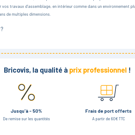
ser vos travaux d’assemblage, en intérieur comme dans un environnement plu
ans de multiples dimensions.
 ?
 Son diamètre nominal est environ de 1,5 à 2,5 fois inférieur à son diamètre
 pour des applications aussi diverses que la construction, l’assemblage de mob
ards de la rondelle, est aujourd’hui abrogée. Elle reste toutefois utilisée po
Bricovis, la qualité à
prix professionnel
!
ique, cela signifie que les rondelles DIN 125 et ISO 7089 sont interchange
aillez avec d’anciens plans ou des documents techniques mentionnant la no
89, et inversement.
te DIN 125 ?
Jusqu'à - 50%
Frais de port offerts
la forme A qui correspond à la rondelle sans chanfrein et la rondelle B qui fa
De remise sur les quantités
A partir de 60€ TTC
nominations de type « DIN 125A » et « DIN 125B » et qu’il faut donc être vi