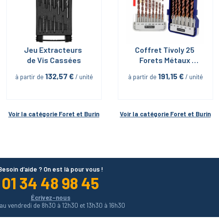
Jeu Extracteurs 
Coffret Tivoly 25 
de Vis Cassées
Forets Métaux 
Revêtus + 1 Fraise 
132,57
 €
191,15
 €
à partir de
 / unité
à partir de
 / unité
90°
Voir la catégorie 
Foret et Burin
Voir la catégorie 
Foret et Burin
Besoin d’aide ? On est là pour vous !
01 34 48 98 45
Écrivez-nous
 au vendredi de 8h30 à 12h30 et 13h30 à 16h30