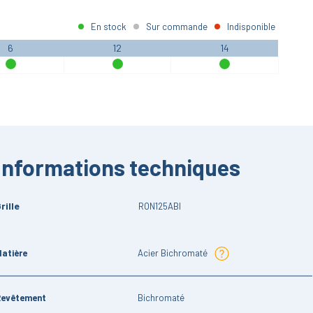
En stock
Sur commande
Indisponible
6
12
14
Informations techniques
rille
RON125ABI
atière
Acier Bichromaté
Revêtement
Bichromaté