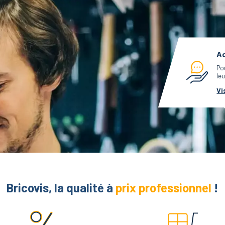
Ac
Po
leu
Vi
Bricovis, la qualité à
prix professionnel
!