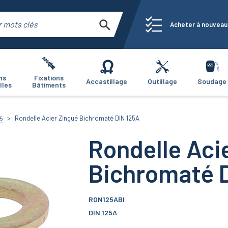
Acheter à nouveau
ns
Fixations
Accastillage
Outillage
Soudage
lles
Bâtiments
Rondelle Acier Zingué Bichromaté DIN 125A
25
Rondelle Aci
Bichromaté 
RON125ABI
DIN 125A