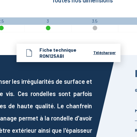
Toutes nos dimensions
2.5
3
3.5
Fiche technique
Télécharger
RON125ABI
er les irrégularités de surface et
G
e vis. Ces rondelles sont parfois
s de haute qualité. Le chanfrein
M
lanage permet à la rondelle d'avoir
tre extérieur ainsi que l'épaisseur