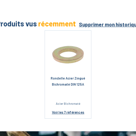
roduits vus
récemment
Supprimer mon historiq
Rondelle Acier Zingué
Bichromaté DIN 125A
Acier Bichromaté
Voir
les 7 références