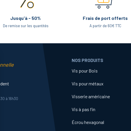
Jusqu'à - 50%
Frais de port offerts
De remise sur les quantités
A partir de 60€ TTC
NOS PRODUITS
nnelle
Vis pour Bois
ident
Vis pour métaux
Visserie américaine
h30 à 16h30
Vis à pas fin
Écrou hexagonal