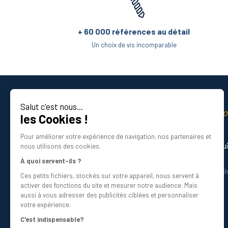
+ 60 000 références au détail
Un choix de vis incomparable
Salut c'est nous...
La qualité professio
les Cookies !
Certifié ISO 9001 DNV
Pour améliorer votre expérience de navigation, nos partenaires et
Besoin d’aide ? Nos experts vous gu
nous utilisons des cookies.
01 34 48 98 45
À quoi servent-ils ?
Du lundi au vendredi de 8h30 à 12h30 et 13
Ces petits fichiers, stockés sur votre appareil, nous servent à
Écrivez-nous
activer des fonctions du site et mesurer notre audience. Mais
info@bricovis.fr
aussi à vous adresser des publicités ciblées et personnaliser
votre expérience.
C'est indispensable?