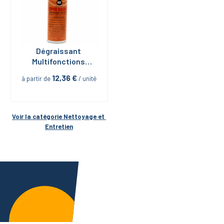
Dégraissant 
Multifonctions 
Neutralène V200 
12,36
 €
à partir de
 / unité
en Aérosol de 400 
ML
Voir la catégorie 
Nettoyage et 
Entretien