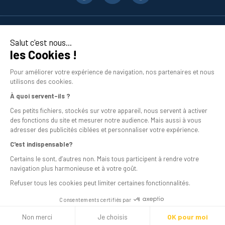
Le matériau de l’huisserie : selon qu’il s’agit de bois, de PVC ou
d’aluminium, il faut disposer d’une vis adaptée. L’avantage des
références Scell-it est qu’elles sont polyvalentes.
Nos produits
Salut c'est nous...
Le matériau de fabrication de la vis : préférez des vis en acier zingué,
les Cookies !
voire en acier inoxydable, pour fixer vos huisseries. Elles disposent
En savoir plus
d’une bonne résistance à la corrosion et d’une durabilité accrue.
Pour améliorer votre expérience de navigation, nos partenaires et nous
Le type de tête de la vis : le choix de la tête de vis (plate, fraisée,
utilisons des cookies.
réduite, etc.) dépend de l’effet recherché, qu’il soit fonctionnel ou
À quoi servent-ils ?
purement esthétique.
Ces petits fichiers, stockés sur votre appareil, nous servent à activer
Le type d’huisserie à installer : certaines vis conviennent aussi bien
des fonctions du site et mesurer notre audience. Mais aussi à vous
pour des cadres de fenêtres que de portes, et d’autres sont plus
adresser des publicités ciblées et personnaliser votre expérience.
spécifiques, comme les vis pour parecloses.
C'est indispensable?
Les dimensions de l’huisserie : choisissez la bonne longueur en
Mentions légales
Certains le sont, d’autres non. Mais tous participent à rendre votre
fonction de l’épaisseur de la pièce à fixer.
navigation plus harmonieuse et à votre goût.
Conditions générales de vente
Refuser tous les cookies peut limiter certaines fonctionnalités.
En tenant compte de ces critères, vous serez en mesure de
sélectionner la vis pour huisserie qui garantira une fixation optimale et
Programme de fidélité
Consentements certifiés par
durable, tout en assurant une finition soignée grâce aux capuchons
Livraison
dissimulant les têtes de vis.
Non merci
Je choisis
OK pour moi