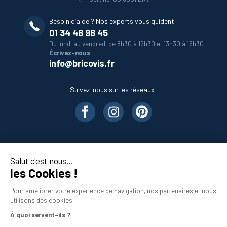
Besoin d’aide ? Nos experts vous guident
01 34 48 98 45
Du lundi au vendredi de 8h30 à 12h30 et 13h30 à 16h30
Écrivez-nous
info@bricovis.fr
Suivez-nous sur les réseaux !
Nos produits
Salut c'est nous...
les Cookies !
En savoir plus
Pour améliorer votre expérience de navigation, nos partenaires et nous
utilisons des cookies.
À quoi servent-ils ?