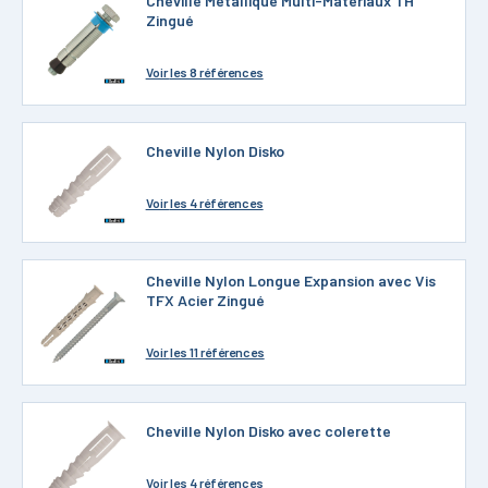
Cheville Métallique Multi-Matériaux TH
Zingué
Voir
les 8 références
Cheville Nylon Disko
Voir
les 4 références
Cheville Nylon Longue Expansion avec Vis
TFX Acier Zingué
Voir
les 11 références
Cheville Nylon Disko avec colerette
Voir
les 4 références