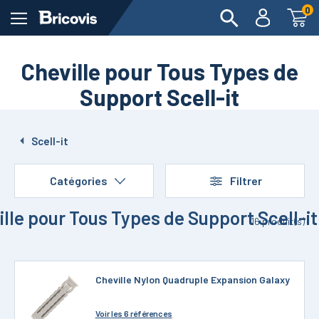
0
Cheville pour Tous Types de
Support Scell-it
Scell-it
Catégories
Filtrer
ille pour Tous Types de Support Scell-it
16
produit(s)
Cheville Nylon Quadruple Expansion Galaxy
Voir
les 6 références