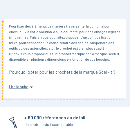
Pour fixer des éléments de manière traversante, la combinaison
cheville + vis est la solution la plus courante, pour des charges légères
à moyennes. Mais si vous souhaitez disposer d’un point de fixation
mural pour accrocher un cadre, tendre des câbles, suspendre des
outils ou des ustensiles, etc., le crochet est bien plus adapté.
Bricovis vous propose aussi le crochet fabriqué par la marque Scell-it,
disponible en plusieurs dimensions en fonction de vos besoins.
Pourquoi opter pour les crochets de la marque Scell-it ?
Pour fixer des charges légères dans des matériaux comme le bois par
Lire la suite
exemple, vous pouvez vous contenter de crochets à bout pointu, qui se
vissent aisément, sans matériel. Mais si vous cherchez une solution
plus robuste, il faudra vous tourner vers des crochets à filetage
métrique, comme celui proposé par Scell-it.
Il s’agit d’un crochet en acier zingué, muni d’une embase. Cette
+ 60 000 références au détail
dernière assure une meilleure stabilité, permet de visser le crochet à
bonne profondeur et évite d’endommager le mur support.
Un choix de vis incomparable
Par ailleurs, puisqu’il se monte avec une cheville adaptée, il peut être