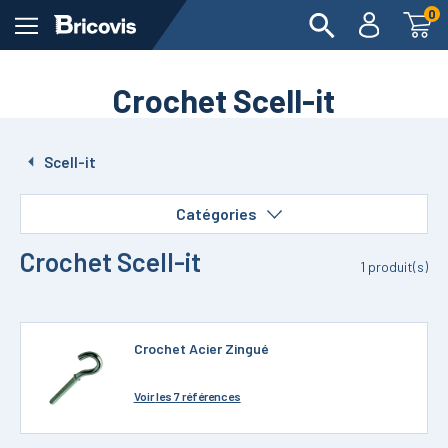
0
Crochet Scell-it
Scell-it
Catégories
Crochet Scell-it
1
produit(s)
Crochet Acier Zingué
Voir
les 7 références