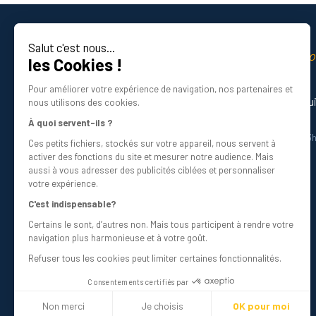
Les vis à œillet sont extrêmement polyvalentes 
Salut c'est nous...
Bâtiment et construction : elles sont utili
La qualité professio
les Cookies !
Certifié ISO 9001 DNV
Décoration intérieure : les vis à œillet conv
Pour améliorer votre expérience de navigation, nos partenaires et
Besoin d’aide ? Nos experts vous gu
nous utilisons des cookies.
Marine et nautisme : on peut les employer po
01 34 48 98 45
À quoi servent-ils ?
de grade A4)
.
Du lundi au vendredi de 8h30 à 12h30 et 13
Ces petits fichiers, stockés sur votre appareil, nous servent à
Écrivez-nous
activer des fonctions du site et mesurer notre audience. Mais
Jardinage et extérieur : la vis à œillet peut
info@bricovis.fr
aussi à vous adresser des publicités ciblées et personnaliser
votre expérience.
Industrie : les vis à œillet sont utilisées p
C'est indispensable?
Cette liste n’est pas exhaustive, mais elle vous
Certains le sont, d’autres non. Mais tous participent à rendre votre
Suivez-nous sur les réseaux !
navigation plus harmonieuse et à votre goût.
importantes tout en offrant une solution de fix
Refuser tous les cookies peut limiter certaines fonctionnalités.
Comment choisir son modèle de vi
Consentements certifiés par
Non merci
Je choisis
OK pour moi
Pour choisir la vis à œillet qui répondra le mieu