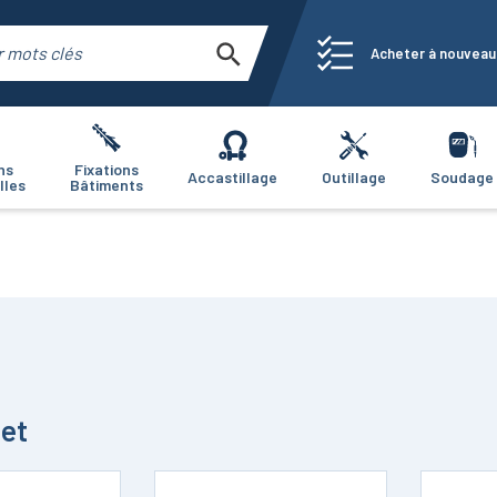
Acheter à nouveau
ns
Fixations
Accastillage
Outillage
Soudage
lles
Bâtiments
let