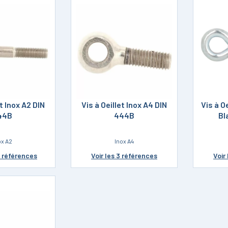
et Inox A2 DIN
Vis à Oeillet Inox A4 DIN
Vis à O
44B
444B
Bl
ox A2
Inox A4
5 références
Voir
les 3 références
Voir