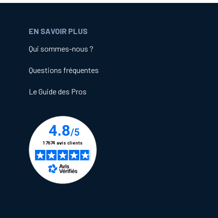
EN SAVOIR PLUS
e câblage.
Qui sommes-nous ?
Questions fréquentes
istance à la corrosion
(en optant pour de l’inox
Le Guide des Pros
rdes à linge.
es vis à œillet à supporter des charges
tions.