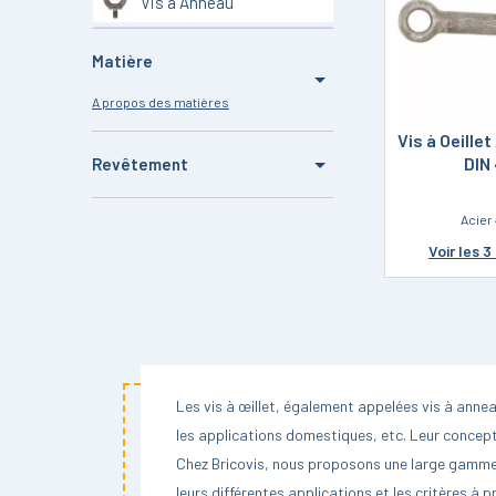
Vis à Anneau
Vis à Œillet
Matière
Vis Violon
A propos des matières
Coffret et Sachet
Vis à Oeillet
Acier
DIN
Revêtement
Inox A2
Brut
Acier 
Inox A4
Voir
les 3
Zingué
Les vis à œillet, également appelées vis à anne
les applications domestiques, etc. Leur concept
Chez Bricovis, nous proposons une large gamme d
leurs différentes applications et les critères à 