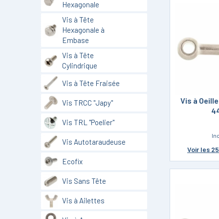
Hexagonale
Vis à Tête
Hexagonale à
Embase
Vis à Tête
Cylindrique
Vis à Tête Fraisée
Vis à Oeill
Vis TRCC "Japy"
4
Vis TRL "Poelier"
In
Vis Autotaraudeuse
Voir
les 2
Ecofix
Vis Sans Tête
Vis à Ailettes