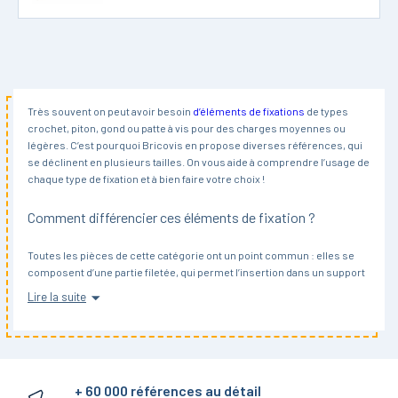
Très souvent on peut avoir besoin
d’éléments de fixations
de types
crochet, piton, gond ou patte à vis pour des charges moyennes ou
légères. C’est pourquoi Bricovis en propose diverses références, qui
se déclinent en plusieurs tailles. On vous aide à comprendre l’usage de
chaque type de fixation et à bien faire votre choix !
Comment différencier ces éléments de fixation ?
Toutes les pièces de cette catégorie ont un point commun : elles se
composent d’une partie filetée, qui permet l’insertion dans un support
via un trou taraudé ou une cheville nylon. Ce qui les distingue, c’est
Lire la suite
donc principalement leur embout :
un piton se termine par un anneau fermé ou par un crochet avec une
ouverture étroite ;
+ 60 000 références au détail
un crochet, comme son nom le laisse entendre, a un embout avec