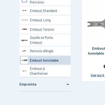
Précision
Embout Standard
Embout Long
Embout Torsion
Douille et Porte
Embout
Embout
Renvoie d'Angle
Inviolabl
Embout Inviolable
Embout à
Chanfreiner
Voir
les 5
Empreinte
6 Pans Creux + Téton