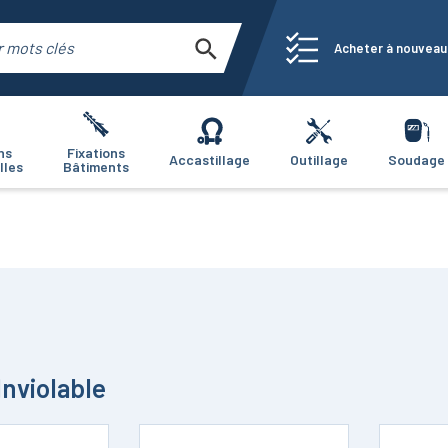
Acheter à nouveau
ns
Fixations
Accastillage
Outillage
Soudage
lles
Bâtiments
nviolable