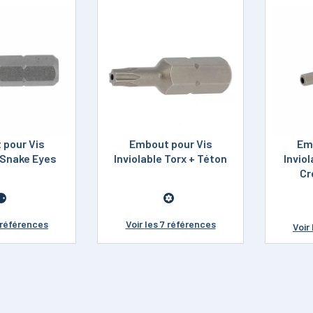
 pour Vis
Embout pour Vis
Em
e Snake Eyes
Inviolable Torx + Téton
Invio
Cr
 références
Voir
les 7 références
Voir