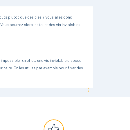
outs plutôt que des clés ? Vous allez donc
Vous pourrez alors installer des vis inviolables
 impossible. En effet, une vis inviolable dispose
ritaire. On les utilise par exemple pour fixer des
plus pratique d’un point de vue rangement : les
iliser un embout afin de pouvoir l’insérer dans
olable peut être utilisé avec une visseuse,