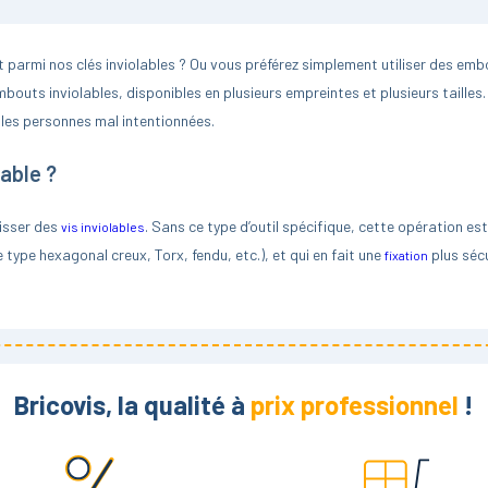
ut parmi nos clés inviolables ? Ou vous préférez simplement utiliser des emb
outs inviolables, disponibles en plusieurs empreintes et plusieurs tailles. 
 les personnes mal intentionnées.
lable ?
visser des
. Sans ce type d’outil spécifique, cette opération est
vis inviolables
e type hexagonal creux, Torx, fendu, etc.), et qui en fait une
plus sécu
fixation
installer du mobilier public, des clôtures, etc.
 lorsqu’il s’agit de travailler sur de la visserie inviolable ? Cela peut être 
ment être rangés dans une petite boîte. Vous pouvez également préférer ut
ique ou dans un tournevis avec un manche en T. Autre atout : l’embout invi
Bricovis, la qualité à
prix professionnel
!
issage.
olable ?