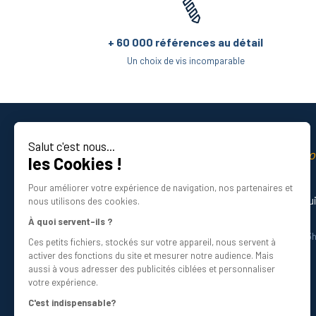
Comme avec un embout standard, 3 critères maj
+ 60 000 références au détail
l’empreinte de l’embout, qui doit être l’empre
Un choix de vis incomparable
la taille de l’embout, afin qu’elle soit adaptée 
le type de carré d’entraînement, pour que l’em
l’outil ne sont pas compatibles).
Salut c'est nous...
La qualité professio
les Cookies !
Certifié ISO 9001 DNV
Il est donc assez aisé de trouver l’embout inviol
Pour améliorer votre expérience de navigation, nos partenaires et
sûr, un embout de moyenne gamme ou haut de ga
Besoin d’aide ? Nos experts vous gu
nous utilisons des cookies.
visserie.
01 34 48 98 45
À quoi servent-ils ?
Du lundi au vendredi de 8h30 à 12h30 et 13
Ces petits fichiers, stockés sur votre appareil, nous servent à
La gamme d’embouts inviolables 
Écrivez-nous
activer des fonctions du site et mesurer notre audience. Mais
info@bricovis.fr
aussi à vous adresser des publicités ciblées et personnaliser
Pour s’adapter aux principaux types de vis invi
votre expérience.
deux empreintes étant également disponibles da
C'est indispensable?
notre sélection de vis inviolables.