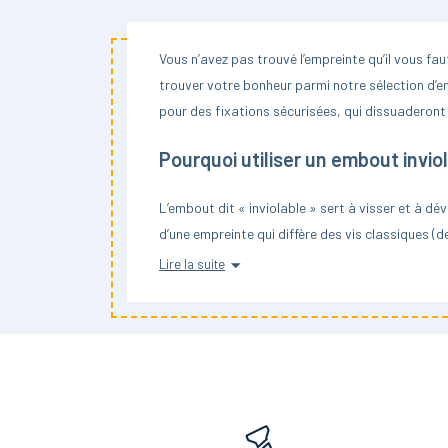
Snake Eyes
Torx + Téton
Vous n’avez pas trouvé l’empreinte qu’il vous fa
trouver votre bonheur parmi notre sélection d’emb
pour des fixations sécurisées, qui dissuaderont
Pourquoi utiliser un embout invio
L’embout dit « inviolable » sert à visser et à dé
d’une empreinte qui diffère des vis classiques (d
grilles d’aération qui donnent sur une cave, pour 
Lire la suite
Mais pourquoi utiliser un embout plutôt qu’une clé
embouts prennent moins de place et peuvent aisé
un
avec un manche ergonom
tournevis porte-embout
pour un effort moindre lors du vissage et du dév
Comment choisir son embout invi