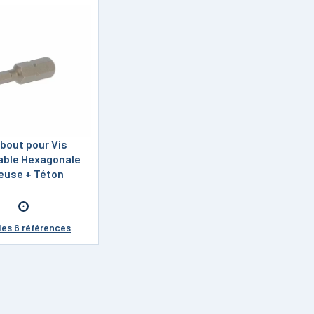
bout pour Vis
lable Hexagonale
euse + Téton
les 6 références