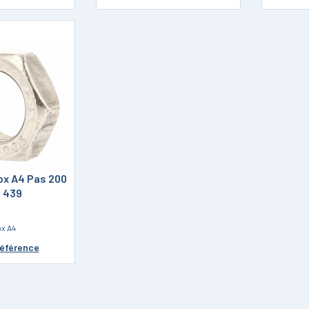
ox A4 Pas 200
N 439
ox A4
référence