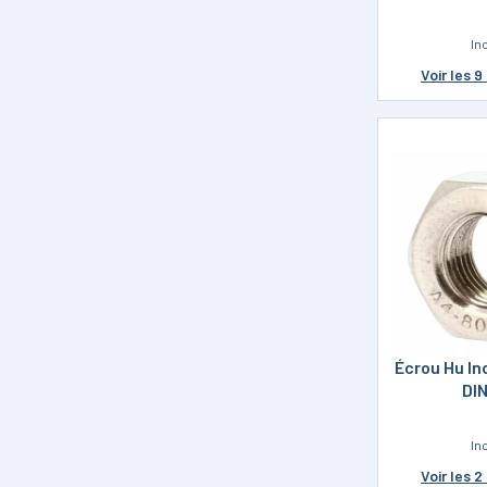
In
Voir
les 9
Écrou Hu In
DI
In
Voir
les 2