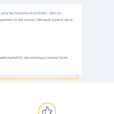
, pour les fixations en extérieur, dans un
iquement ici des écrous, fabriqués à partir de ce
 faible humidité), des matériaux comme l’acier
similaires.
ussi appelé « inox 316 ». Même dans des
ié en bord de mer, à côté d’une piscine, sur un
 n’en reste pas moins un matériau très