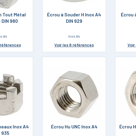
n Tout Métal
Écrou à Souder H Inox A4
Écrou 
4 DIN 980
DIN 929
ox A4
Inox A4
 références
Voir
les 6 références
Voir
neaux Inox A4
Écrou Hu UNC Inox A4
Écrou H
N 935