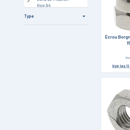
Inox A4
Circlips et Anneaux
Type
Inox A4
Pas de 100
Écrou Borgn
Pas de 125
1
Pas de 150
In
Pas de 200
Voir
les 1