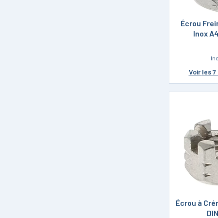
Écrou Frei
Inox A
In
Voir
les 7
Écrou à Cré
DI