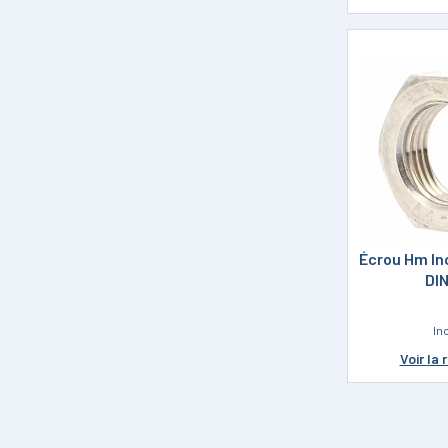
Écrou Hm In
DI
In
Voir
la 