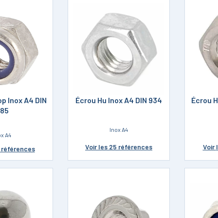
op Inox A4 DIN
Écrou Hu Inox A4 DIN 934
Écrou H
85
Inox A4
ox A4
Voir
les 25 références
Voir
5 références