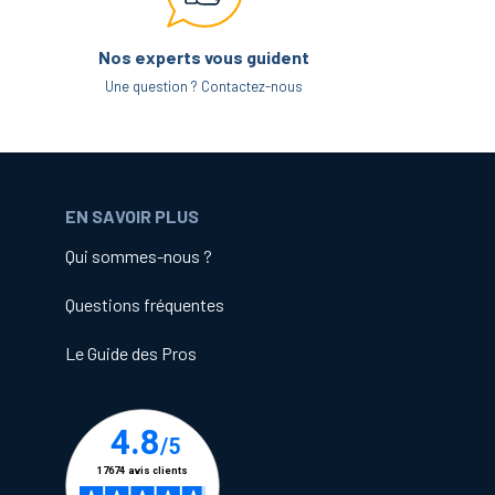
Nos experts vous guident
 à souder en passant par les écrous inviolables,
Une question ? Contactez-nous
EN SAVOIR PLUS
le desserrement accidentel ;
Qui sommes-nous ?
Questions fréquentes
Le Guide des Pros
 pas la référence qui vous convient, demandez-