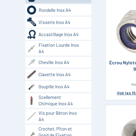
Rondelle Inox A4
Visserie Inox A4
Accastillage Inox A4
Fixation Lourde Inox
A4
Cheville Inox A4
Écrou Nylst
9
Clavette Inox A4
In
Goupille Inox A4
Voir
les 1
Scellement
Chimique Inox A4
Vis pour Béton Inox
A4
Crochet, Piton et
Gond de Fixation