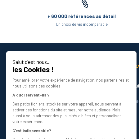
Quels sont les modèles d’écrous p
+ 60 000 références au détail
Notre magasin de visserie en ligne regroupe de
Un choix de vis incomparable
entre autres.
Cela est vrai aussi avec notre gamme d’écrous e
des écrous hexagonaux, de hauteur standard,
Salut c'est nous...
La qualité professio
les Cookies !
des écrous frein de type Nylstop, écrou frei
Certifié ISO 9001 DNV
Pour améliorer votre expérience de navigation, nos partenaires et
des écrous à souder ;
Besoin d’aide ? Nos experts vous gu
nous utilisons des cookies.
01 34 48 98 45
des écrous borgnes, appréciés pour leur finiti
À quoi servent-ils ?
Du lundi au vendredi de 8h30 à 12h30 et 13
Ces petits fichiers, stockés sur votre appareil, nous servent à
Écrivez-nous
des écrous à ailettes, présentant l’avantage d
activer des fonctions du site et mesurer notre audience. Mais
info@bricovis.fr
aussi à vous adresser des publicités ciblées et personnaliser
des écrous de rallonge, etc.
votre expérience.
C'est indispensable?
Ainsi, tous les types d’écrous les plus courants