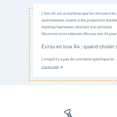
L’inox A4 est un matériau que l’on retrouve trè
environnement soumis à des projections d’acides,
matériau hautement résistant à la corrosion.
Découvrez notre sélection d’écrous inox A4 pour
Écrou en inox A4 : quand choisir 
Lorsqu’il n’y a pas de contrainte spécifique (ex.
zingué et l’inox A2 peuvent tout à fait convenir.
Lire la suite
En revanche, dès lors que l’on souhaite un écrou 
conditions extrêmes, l’écrou en inox A4 ne rouill
bateau, dans les milieux industriels utilisant des
Gardez cependant à l’esprit que sur le plan de la
couramment utilisé, y compris dans le bâtiment e