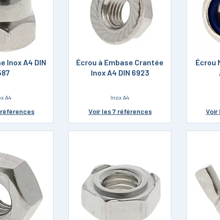
e Inox A4 DIN
Écrou à Embase Crantée
Écrou 
587
Inox A4 DIN 6923
ox A4
Inox A4
1 références
Voir
les 7 références
Voir