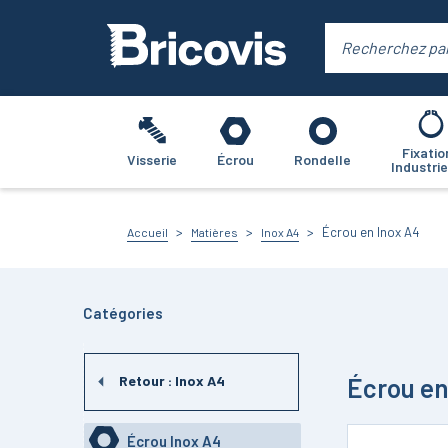
Fixatio
Visserie
Écrou
Rondelle
Industrie
Écrou en Inox A4
Accueil
Matières
Inox A4
Catégories
Écrou en
Retour :
Inox A4
Écrou Inox A4