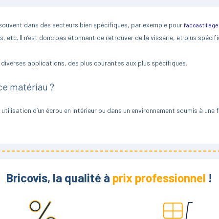
s souvent dans des secteurs bien spécifiques, par exemple pour
l’accastillage
 etc. Il n’est donc pas étonnant de retrouver de la visserie, et plus spécif
 diverses applications, des plus courantes aux plus spécifiques.
ce matériau ?
 : utilisation d’un écrou en intérieur ou dans un environnement soumis à une
 Ils ont aussi l’avantage d’être moins onéreux, à type et dimensions d’écrous 
qui résistera durablement à la corrosion, il faut opter pour de l’inox A4, a
e pas et conserve ses qualités. C’est pourquoi il est particulièrement appréc
 acides, etc.
Bricovis, la qualité à
prix professionnel
!
 résistance mécanique, l’inox A4 est moins qualitatif que d’autres aciers. Il
t l’industrie.