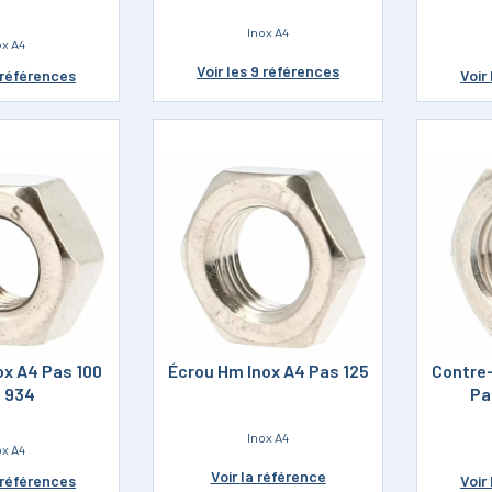
Inox A4
ox A4
Voir
les 9 références
 références
Voir
ox A4 Pas 100
Écrou Hm Inox A4 Pas 125
Contre
N 934
Pa
Inox A4
ox A4
Voir
la référence
 références
Voir