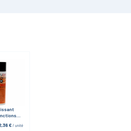
issant 
nctions 
ène V200 
2,36
 €
 / unité
ol de 400 