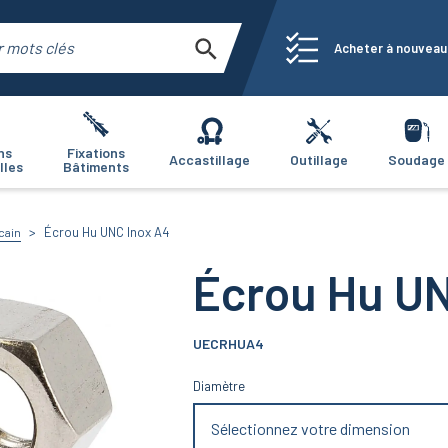
Acheter à nouveau
ns
Fixations
Accastillage
Outillage
Soudage
lles
Bâtiments
Écrou Hu UNC Inox A4
cain
Écrou Hu UN
UECRHUA4
Diamètre
Sélectionnez votre dimension