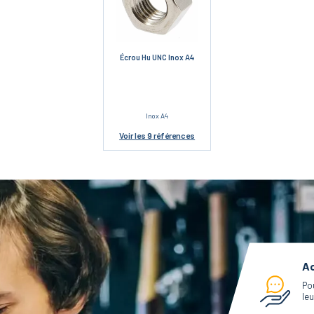
Écrou Hu UNC Inox A4
Inox A4
Voir
les 9 références
Ac
Po
leu