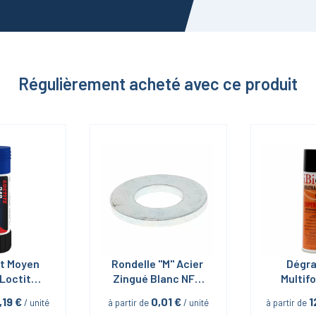
Régulièrement acheté avec ce produit
et Moyen 
Rondelle "M" Acier 
Dégra
Loctite 
Zingué Blanc NFE 
Multifo
19G
25513
Neutral
,19
 €
0,01
 €
1
 / unité
à partir de
 / unité
à partir de
en Aéros