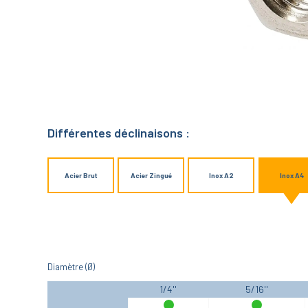
Différentes déclinaisons :
Acier Brut
Acier Zingué
Inox A2
Inox A4
Diamètre (Ø)
1/4''
5/16''