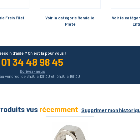
ie 
Frein Filet
Voir la catégorie 
Rondelle 
Voir la catégor
Plate
Ent
Besoin d’aide ? On est là pour vous !
01 34 48 98 45
Écrivez-nous
 au vendredi de 8h30 à 12h30 et 13h30 à 16h30
roduits vus
récemment
Supprimer mon historiq