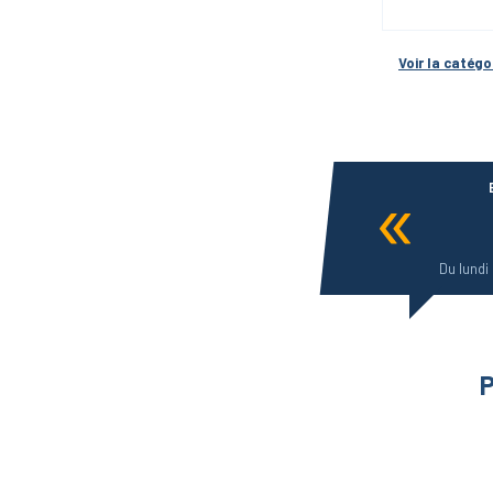
Voir la catégor
Du lundi
P