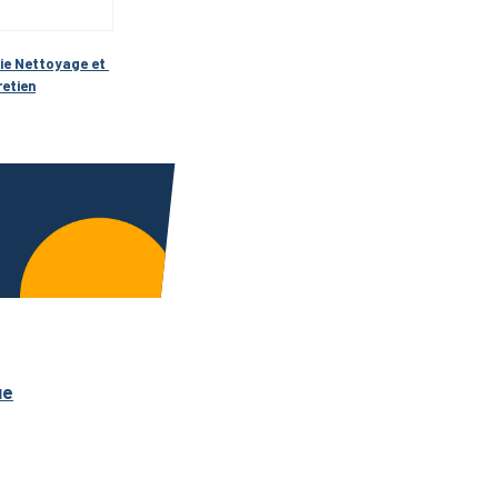
ML
ie 
Nettoyage et 
retien
ue