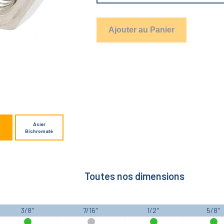
Ajouter au Panier
Acier
Bichromaté
Toutes nos dimensions
3/8''
7/16''
1/2''
5/8''