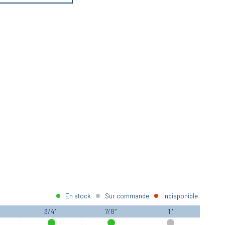
En stock
Sur commande
Indisponible
3/4''
7/8''
1''