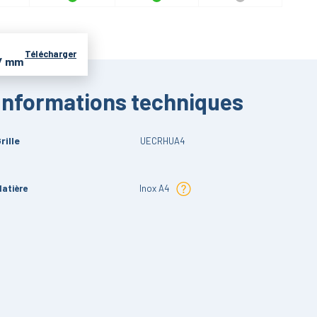
Télécharger
/ mm
Informations techniques
rille
UECRHUA4
atière
Inox A4