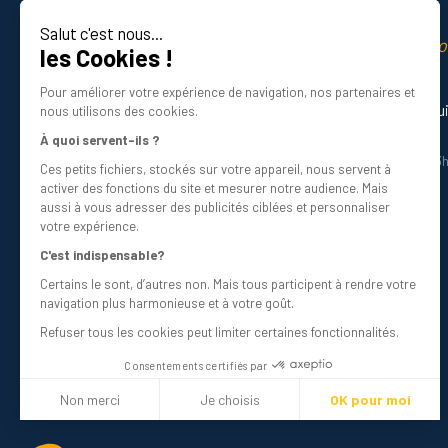
Salut c'est nous...
La qualité professio
les Cookies !
Certifié ISO 9001 DNV
Pour améliorer votre expérience de navigation, nos partenaires et
Besoin d’aide ? Nos experts vous gu
nous utilisons des cookies.
01 34 48 98 45
À quoi servent-ils ?
Du lundi au vendredi de 8h30 à 12h30 et 13
Ces petits fichiers, stockés sur votre appareil, nous servent à
Écrivez-nous
activer des fonctions du site et mesurer notre audience. Mais
info@bricovis.fr
aussi à vous adresser des publicités ciblées et personnaliser
votre expérience.
C'est indispensable?
Certains le sont, d’autres non. Mais tous participent à rendre votre
Suivez-nous sur les réseaux !
navigation plus harmonieuse et à votre goût.
Refuser tous les cookies peut limiter certaines fonctionnalités.
Consentements certifiés par
Non merci
Je choisis
OK pour moi
Plateforme de Gestion du Consentement : Personnalisez vos Optio
Axeptio consent