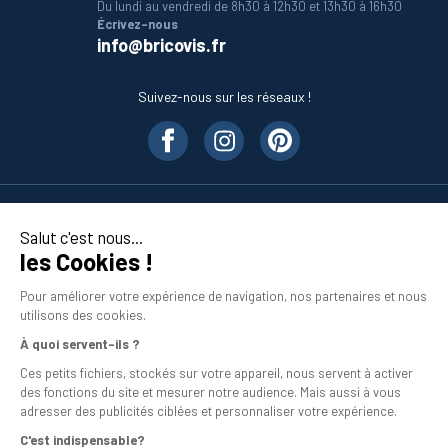
Du lundi au vendredi de 8h30 à 12h30 et 13h30 à 16h30
Écrivez-nous
info@bricovis.fr
Suivez-nous sur les réseaux !
Nos produits
Salut c'est nous...
les Cookies !
En savoir plus
Pour améliorer votre expérience de navigation, nos partenaires et nous
utilisons des cookies.
À quoi servent-ils ?
Ces petits fichiers, stockés sur votre appareil, nous servent à activer
des fonctions du site et mesurer notre audience. Mais aussi à vous
adresser des publicités ciblées et personnaliser votre expérience.
C'est indispensable?