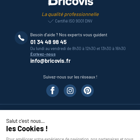
La qualité professionnelle
Certifié ISO 9001 DNV
Besoin d’aide ? Nos experts vous guident
01 34 48 98 45
Du lundi au vendredi de 8h30 à 12h30 et 13h30 à 16h30
Écrivez-nous
info@bricovis.fr
Suivez-nous sur les réseaux !
Nos produits
Salut c'est nous...
les Cookies !
En savoir plus
Pour améliorer votre expérience de navigation, nos partenaires et nous