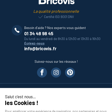
La qualité professionnelle
Certifié ISO 9001 DNV
Besoin d’aide ? Nos experts vous guident
01 34 48 98 45
Du lundi au vendredi de 8h30 à 12h30 et 13h30 à 16h30
Écrivez-nous
info@bricovis.fr
Suivez-nous sur les réseaux !
Nos produits
Salut c'est nous...
les Cookies !
En savoir plus
Pour améliorer votre expérience de navigation, nos partenaires et nous