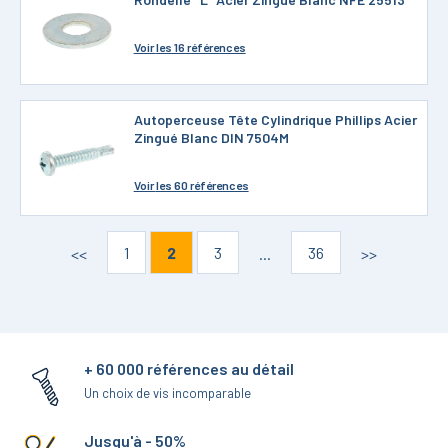
Voir
les 16 références
Autoperceuse Tête Cylindrique Phillips Acier
Zingué Blanc DIN 7504M
Voir
les 60 références
1
2
3
36
<<
...
>>
+ 60 000 références au détail
Un choix de vis incomparable
Jusqu'à - 50%