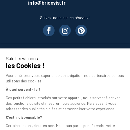
info@bricovis.fr
Suivez-nous sur les réseaux !
Nos produits
Salut c'est nous...
les Cookies !
En savoir plus
Pour améliorer votre expérience de navigation, nos partenaires et nous
utilisons des cookies.
À quoi servent-ils ?
Ces petits fichiers, stockés sur votre appareil, nous servent à activer
des fonctions du site et mesurer notre audience. Mais aussi à vous
adresser des publicités ciblées et personnaliser votre expérience.
C'est indispensable?
Mentions légales
Certains le sont, d’autres non. Mais tous participent à rendre votre