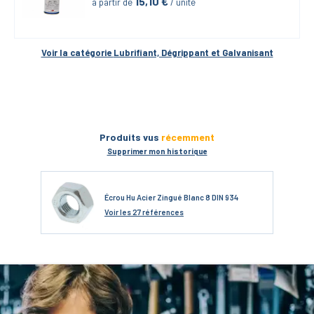
15,10
 €
à partir de
 / unité
Voir la catégorie 
Lubrifiant, Dégrippant et Galvanisant
Produits vus
récemment
Supprimer mon historique
Écrou Hu Acier Zingué Blanc 8 DIN 934
Voir
les 27 références