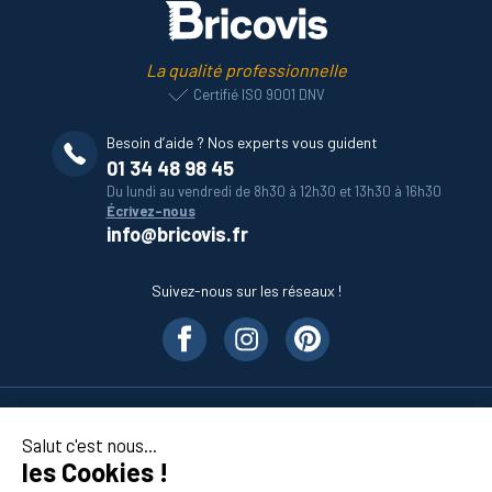
La qualité professionnelle
Certifié ISO 9001 DNV
Besoin d’aide ? Nos experts vous guident
01 34 48 98 45
Du lundi au vendredi de 8h30 à 12h30 et 13h30 à 16h30
Écrivez-nous
info@bricovis.fr
Suivez-nous sur les réseaux !
Nos produits
Salut c'est nous...
les Cookies !
En savoir plus