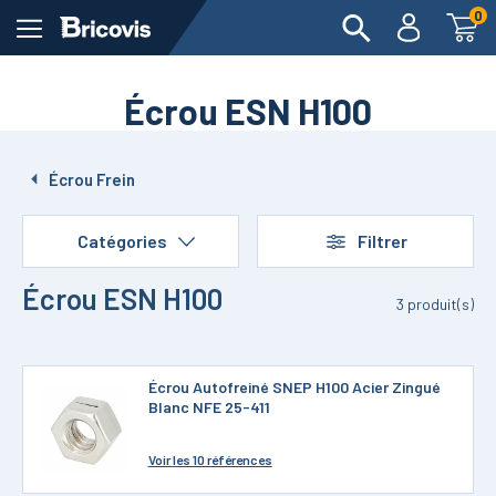
0
Écrou ESN H100
Écrou Frein
Catégories
Filtrer
Écrou ESN H100
3
produit(s)
Écrou Autofreiné SNEP H100 Acier Zingué
Blanc NFE 25-411
Voir
les 10 références