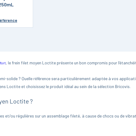
250mL
référence
, le frein filet moyen Loctite présente un bon compromis pour l’étanchéi
 fort
semi-solide ? Quelle référence sera particulièrement adaptée à vos applicati
ns Loctite et choisissez le produit idéal au sein de la sélection Bricovis.
yen Loctite ?
 et/ou régulières sur un assemblage fileté, à cause de chocs ou de vibration
en ou frein filet fort. Mais dans quels cas choisir une résistance moyenne plu
tés de temps en temps pour des raisons d’entretien. En effet, après appli