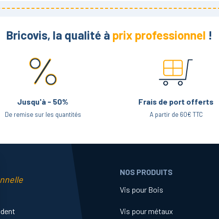
tés à l’aide d’outils à main conventionnels. L’exception concerne les pièces
haute température pour le désassemblage.
Bricovis, la qualité à
prix professionnel
!
t bleu, est la version standard pour freiner et étanchéifier la plupart des as
ite qui répondra à vos besoins ?
ctite, vous pouvez constater un choix varié de références. Chaque solution a
Jusqu'à - 50%
Frais de port offerts
De remise sur les quantités
A partir de 60€ TTC
our des matériaux peu actifs, incluant entre autres, l’inox ou les surfaces
r des métaux actifs, mais aussi sur des surfaces métalliques traitées (pièce 
fluage et la migration du produit.
NOS PRODUITS
nnelle
ail d’avantages, ayant lui aussi une viscosité thixotrope et pouvant être a
Vis pour Bois
utres freins filets de la marque, et dispose d’une bonne tolérance aux hui
ident
Vis pour métaux
nt par sa consistance et son format : il est vendu sous forme de stick, ce q