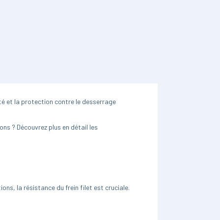
té et la protection contre le desserrage
ons ? Découvrez plus en détail les
s, la résistance du frein filet est cruciale.
s que très élevée ? Eh bien, lorsque les
cation d’un frein filet moyen, vous pourrez