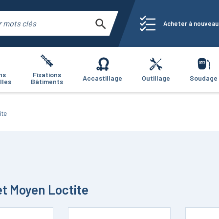
Acheter à nouveau
ns
Fixations
Accastillage
Outillage
Soudage
lles
Bâtiments
ite
let Moyen Loctite