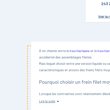
Loctite
243 
Primaire Loctite
Voir
la 
Décapant Loctite
Graisse Loctite
Étanchéité Plane
Loctite
À mi-chemin entre le
et le
frein filet faible
frein filet
accidentel des assemblages filetés.
Mais lequel choisir entre une version liquide ou 
caractéristiques et atouts des freins filets moye
Pourquoi choisir un frein filet mo
Lorsque les contraintes sont relativement élevées
Vous pourriez alors opter pour un frein filet moy
Lire la suite
assemblages concernés ont vocation à être démon