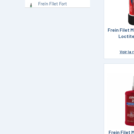
Frein Filet Fort
Loctite
Frein Filet Faible
Loctite
Frein Filet 
Accessoire de
Loctit
Dépose Loctite
Ruban Adhésif
Voir
la 
Loctite
Epoxy Bi-
Composant Loctite
Colle Multi-Usage
Loctite
Colle Instantanée
Loctite
Collage Axe Bague
Roulement Loctite
Produit d'Entretien
Frein Filet