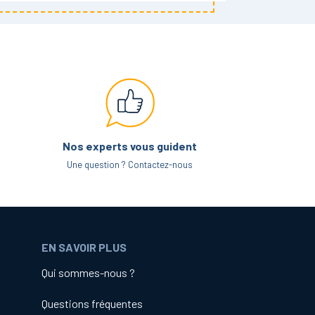
 filetées de grande longueur, pour lesquelles il
semblages.
 en effet ses spécificités et peut se décliner en
Nos experts vous guident
Une question ? Contactez-nous
 avec dépôt métallique.
en acier zingué par exemple). Sa consistance et
EN SAVOIR PLUS
ppliqué sur des surfaces peu actives. Il résiste
Qui sommes-nous ?
les.
Questions fréquentes
ui facilite l’application, sans risque de coulure.