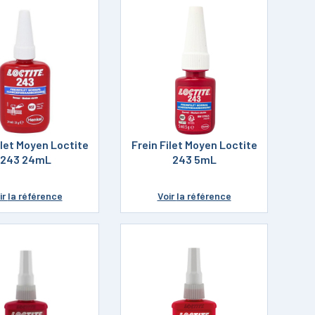
ilet Moyen Loctite
Frein Filet Moyen Loctite
243 24mL
243 5mL
ir
la référence
Voir
la référence