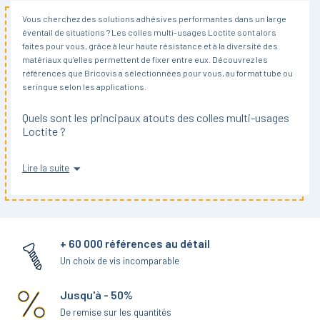
Vous cherchez des solutions adhésives performantes dans un large
éventail de situations ? Les colles multi-usages Loctite sont alors
faites pour vous, grâce à leur haute résistance et à la diversité des
matériaux qu’elles permettent de fixer entre eux. Découvrez les
références que Bricovis a sélectionnées pour vous, au format tube ou
seringue selon les applications.
Quels sont les principaux atouts des colles multi-usages
Loctite ?
Comme son nom le laisse présager, une colle multi-usage a pour atout
Lire la suite
majeur sa polyvalence. Mis à part le verre, pour lequel Loctite propose
des solutions plus spécifiques, ces adhésifs sont compatibles avec
tous les supports : ABS, acier et autres métaux, acrylique, etc. et
même le liège, le bois et d’autres matériaux poreux.
+ 60 000 références au détail
La polymérisation de ces colles est par ailleurs très rapide, en
quelques secondes, et la tenue mécanique est assurée au bout de
Un choix de vis incomparable
seulement 1 à 2 minutes pour la colle en seringue (ou plus selon le jeu à
combler) et 5 minutes pour la colle Loctite 454.
Jusqu'à - 50%
De remise sur les quantités
Notons également que la texture gel des colles multi-usages est très