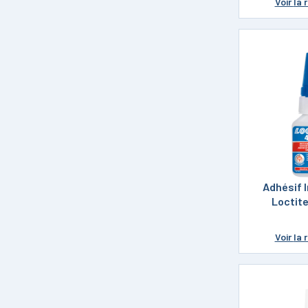
Voir
la 
Adhésif 
Loctit
Voir
la 