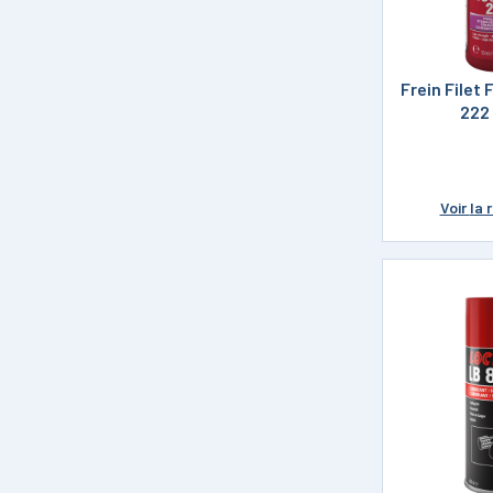
Frein Filet 
222
Voir
la 