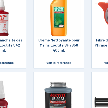
tanchéité des
Crème Nettoyante pour
Fibre 
 Loctite 542
Mains Loctite SF 7850
Phrase 
0mL
400mL
référence
Voir
la référence
Vo