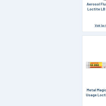
Aerosol Fl
Loctite L
Voir
la 
Metal Magic
Usage Loct