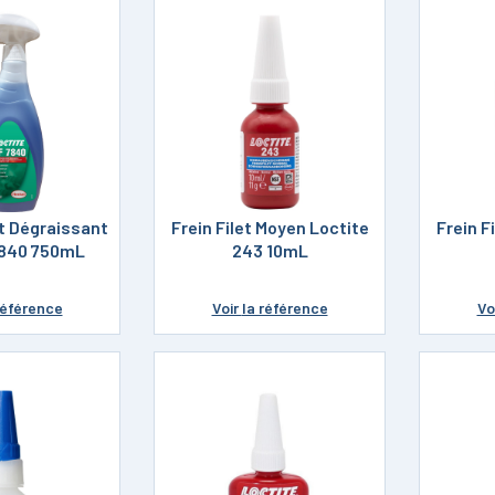
t Dégraissant
Frein Filet Moyen Loctite
Frein F
7840 750mL
243 10mL
référence
Voir
la référence
Vo