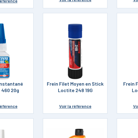
référence
Instantané
Frein Filet Moyen en Stick
Frein F
e 460 20g
Loctite 248 19G
Lo
référence
Voir
la référence
Vo