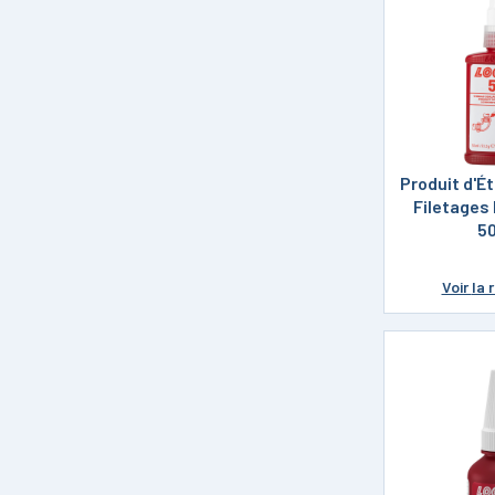
Produit d'É
Filetages
5
Voir
la 