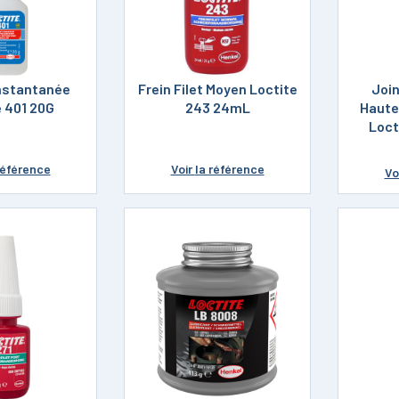
instantanée
Frein Filet Moyen Loctite
Join
e 401 20G
243 24mL
Haute
Loct
référence
Voir
la référence
Vo