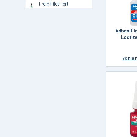
Frein Filet Fort
Loctite
Frein Filet Faible
Loctite
Adhésif 
Accessoire de
Loctit
Dépose Loctite
Ruban Adhésif
Loctite
Voir
la 
Epoxy Bi-
Composant Loctite
Colle Multi-Usage
Loctite
Colle Instantanée
Loctite
Collage Axe Bague
Roulement Loctite
Produit d'Entretien