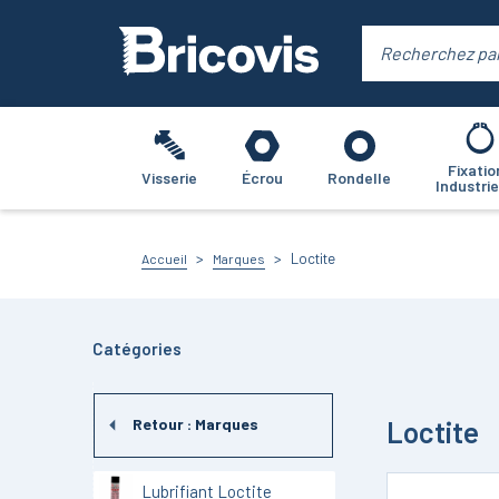
Fixatio
Visserie
Écrou
Rondelle
Industrie
Loctite
Accueil
Marques
Catégories
Loctite
Retour :
Marques
Lubrifiant Loctite