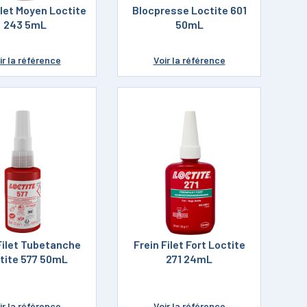
ilet Moyen Loctite
Blocpresse Loctite 601
243 5mL
50mL
ir
la référence
Voir
la référence
Filet Tubetanche
Frein Filet Fort Loctite
tite 577 50mL
271 24mL
ir
la référence
Voir
la référence