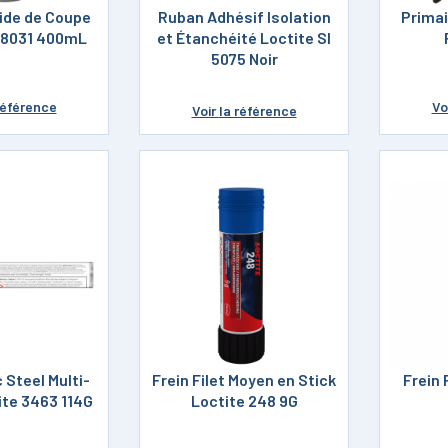
uide de Coupe
Ruban Adhésif Isolation
Primai
B 8031 400mL
et Étanchéité Loctite SI
5075 Noir
référence
Vo
Voir
la référence
 Steel Multi-
Frein Filet Moyen en Stick
Frein 
ite 3463 114G
Loctite 248 9G