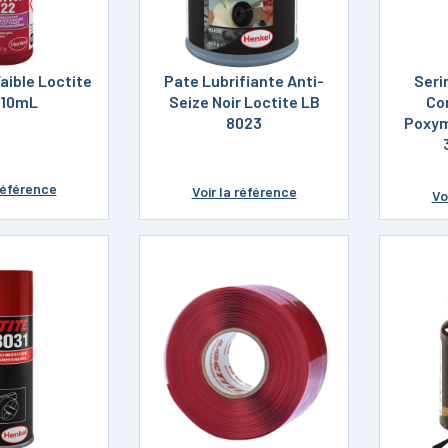
Faible Loctite
Pate Lubrifiante Anti-
Seri
 10mL
Seize Noir Loctite LB
Co
8023
Poxym
référence
Voir
la référence
Vo