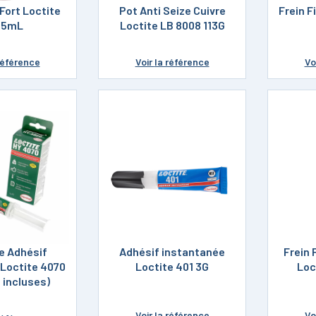
 Fort Loctite
Pot Anti Seize Cuivre
Frein F
 5mL
Loctite LB 8008 113G
référence
Voir
la référence
Vo
e Adhésif
Adhésif instantanée
Frein 
 Loctite 4070
Loctite 401 3G
Loc
 incluses)
Voir
la référence
Vo