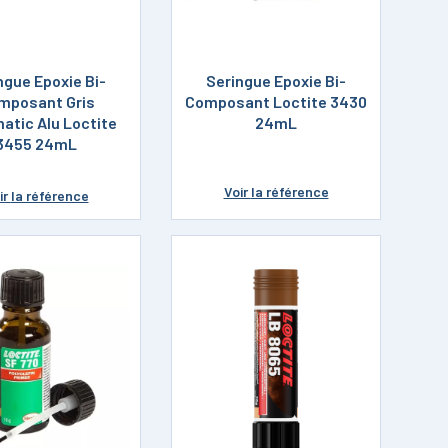
ngue Epoxie Bi-
Seringue Epoxie Bi-
mposant Gris
Composant Loctite 3430
atic Alu Loctite
24mL
3455 24mL
Voir
la référence
ir
la référence