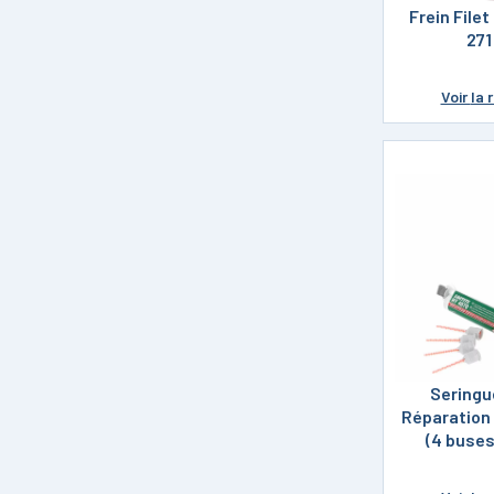
Loctite
Frein Filet
271
Primaire Loctite
Décapant Loctite
Voir
la 
Graisse Loctite
Étanchéité Plane
Loctite
Seringu
Réparation
(4 buses