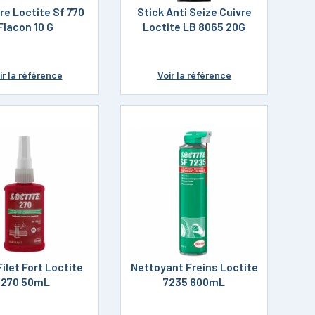
re Loctite Sf 770
Stick Anti Seize Cuivre
Flacon 10 G
Loctite LB 8065 20G
ir
la référence
Voir
la référence
Filet Fort Loctite
Nettoyant Freins Loctite
270 50mL
7235 600mL