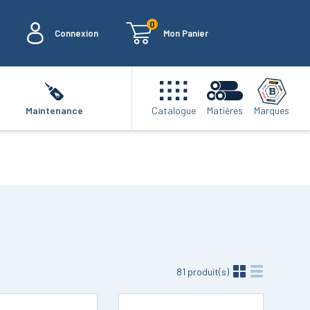
0
Connexion
Mon Panier
Marques
Maintenance
Catalogue
Matières
81
produit(s)