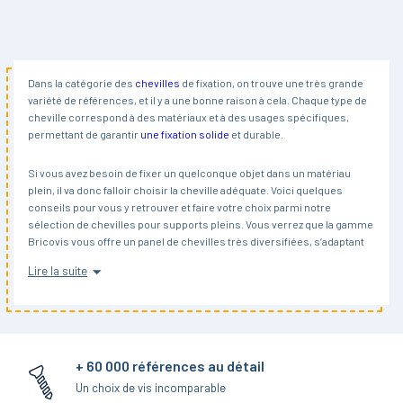
Dans la catégorie des
chevilles
de fixation, on trouve une très grande
variété de références, et il y a une bonne raison à cela. Chaque type de
cheville correspond à des matériaux et à des usages spécifiques,
permettant de garantir
une fixation solide
et durable.
Si vous avez besoin de fixer un quelconque objet dans un matériau
plein, il va donc falloir choisir la cheville adéquate. Voici quelques
conseils pour vous y retrouver et faire votre choix parmi notre
sélection de chevilles pour supports pleins.
Vous verrez que la gamme
Bricovis vous offre un panel de chevilles très diversifiées, s’adaptant
aux exigences de tous les projets : type de matériau, mode de
Lire la suite
montage, charge à supporter, résistance, etc.
Qu’est-ce qu’un support plein ?
Son nom parle pour lui-même : un support de fixation plein est
+ 60 000 références au détail
constitué d’un matériau qui ne comporte pas de vide (comme ça peut
être le cas de la brique creuse par exemple). Dans cette catégorie, on
Un choix de vis incomparable