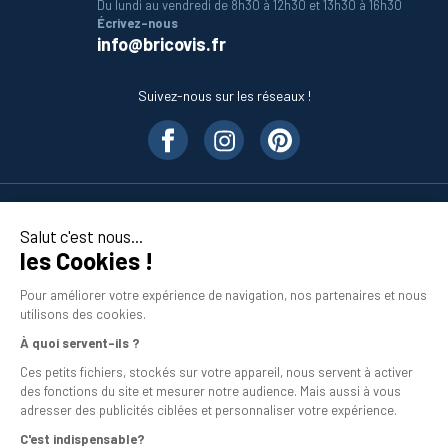
Du lundi au vendredi de 8h30 à 12h30 et 13h30 à 16h30
Écrivez-nous
info@bricovis.fr
Suivez-nous sur les réseaux !
Nos produits
Salut c'est nous...
les Cookies !
En savoir plus
Pour améliorer votre expérience de navigation, nos partenaires et nous
utilisons des cookies.
À quoi servent-ils ?
Ces petits fichiers, stockés sur votre appareil, nous servent à activer
des fonctions du site et mesurer notre audience. Mais aussi à vous
adresser des publicités ciblées et personnaliser votre expérience.
C'est indispensable?