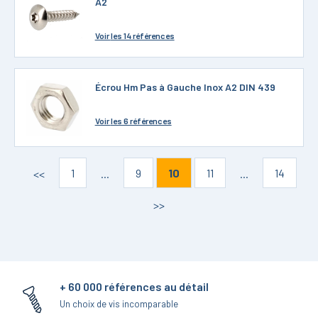
A2
Voir
les 14 références
Écrou Hm Pas à Gauche Inox A2 DIN 439
Voir
les 6 références
1
9
10
11
14
<<
...
...
>>
+ 60 000 références au détail
Un choix de vis incomparable