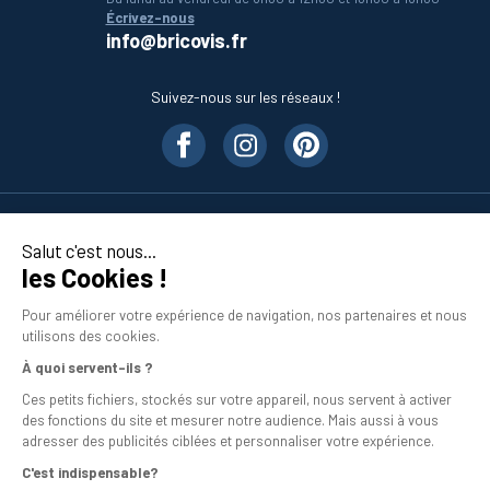
Écrivez-nous
info@bricovis.fr
Suivez-nous sur les réseaux !
Nos produits
Salut c'est nous...
les Cookies !
En savoir plus
Pour améliorer votre expérience de navigation, nos partenaires et nous
utilisons des cookies.
À quoi servent-ils ?
Ces petits fichiers, stockés sur votre appareil, nous servent à activer
des fonctions du site et mesurer notre audience. Mais aussi à vous
adresser des publicités ciblées et personnaliser votre expérience.
C'est indispensable?