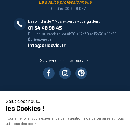
La qualité professionnelle
Certifié ISO 9001 DNV
Besoin d’aide ? Nos experts vous guident
01 34 48 98 45
Du lundi au vendredi de 8h30 à 12h30 et 13h30 à 16h30
Écrivez-nous
info@bricovis.fr
Suivez-nous sur les réseaux !
Nos produits
Salut c'est nous...
les Cookies !
En savoir plus
Pour améliorer votre expérience de navigation, nos partenaires et nous
utilisons des cookies.