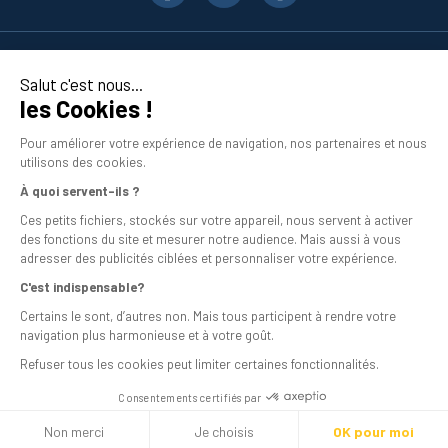
affaire à un trou borgne, puisqu'il est alors facile de l’enlever en cas de
besoin à l’aide d’un extracteur.
Ce type de goupille est particulièrement
utile dans les applications nécessitant des démontages fréquents ou
Nos produits
une maintenance simplifiée
.
Salut c'est nous...
les Cookies !
Quant à la goupille pleine rectifiée, elle convient très bien aux trous
En savoir plus
débouchants, c’est-à-dire dans les assemblages où la goupille
Pour améliorer votre expérience de navigation, nos partenaires et nous
cylindrique peut être chassée.
Selon l’application, elle peut être
utilisons des cookies.
montée avec un léger serrage pour éviter tout jeu ou être ajustée pour
un démontage facilité.
À quoi servent-ils ?
Ces petits fichiers, stockés sur votre appareil, nous servent à activer
Acheter des goupilles cylindriques : la gamme de Bricovis
des fonctions du site et mesurer notre audience. Mais aussi à vous
adresser des publicités ciblées et personnaliser votre expérience.
Pour vous permettre de trouver la goupille cylindrique qui conviendra à
C'est indispensable?
votre usage, Bricovis a sélectionné des modèles aux caractéristiques
diverses. Vous pouvez d’abord faire votre choix entre des modèles
Mentions légales
Certains le sont, d’autres non. Mais tous participent à rendre votre
décolletés ou rectifiés, et des goupilles pleines ou taraudées (ces
navigation plus harmonieuse et à votre goût.
dernières comportent un méplat sur toute leur longueur, qui permet à
Conditions générales de vente
Refuser tous les cookies peut limiter certaines fonctionnalités.
l’air de s’échapper lors du montage dans un trou borgne).
Programme de fidélité
Consentements certifiés par
Le choix du matériau a aussi son importance en fonction de
Livraison
l’environnement de montage et des métaux en contact avec la goupille
Non merci
Je choisis
OK pour moi
cylindrique. Vous pouvez opter pour de l’acier, de l’acier trempé (plus