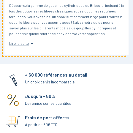
Découvrez la gamme de goupilles cylindriques de Bricovis, incluant à la
fois des goupilles rectifiées classiques et des goupilles rectifiées
taraudées. Vous avez ainsi un choix suffisamment large pour trouver la
goupille idéale pour vos assemblages !
Suivez notre guide pour en
savoir plus sur les différents modèles de goupilles cylindriques et
pour définir quelle référence conviendra à votre application.
Lire la suite
Quelles sont les particularités d’une goupille cylindrique ?
La goupille cylindrique est un axe métallique d’une grande précision,
qui permet d’assembler deux pièces.
Elle est utilisée aussi bien dans
l’industrie mécanique que dans l’assemblage de structures
+ 60 000 références au détail
métalliques ou d’équipements de précision.
Un choix de vis incomparable
Les modèles varient au niveau de plusieurs caractéristiques :
Jusqu'à - 50%
les dimensions, avec des diamètres et des longueurs plus ou
De remise sur les quantités
moins importants
, permettant d’adapter parfaitement la goupille aux
contraintes de montage
;
Frais de port offerts
le matériau de fabrication, qui est le plus souvent de l’acier cémenté
A partir de 60€ TTC
ou de l’acier inoxydable,
garantissant une excellente résistance à