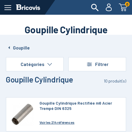
0
Goupille Cylindrique
Goupille
Catégories
Filtrer
Goupille Cylindrique
10
produit(s)
Goupille Cylindrique Rectifiée m6 Acier
Trempé DIN 6325
Voir
les 214 références