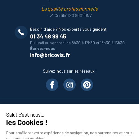
La qualité professionnelle
Certifié ISO 9001 DNV
Besoin d’aide ? Nos experts vous guident
01 34 48 98 45
Du lundi au vendredi de 8h30 à 12h30 et 13h30 à 16h30
Écrivez-nous
info@bricovis.fr
Suivez-nous sur les réseaux !
Nos produits
Salut c'est nous...
les Cookies !
En savoir plus
Pour améliorer votre expérience de navigation, nos partenaires et nous
utilisons des cookies.