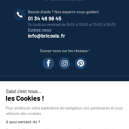
Besoin d’aide ? Nos experts vous guident
01 34 48 98 45
Du lundi au vendredi de 8h30 à 12h30 et 13h30 à 16h30
Écrivez-nous
info@bricovis.fr
Suivez-nous sur les réseaux !
Nos produits
Salut c'est nous...
les Cookies !
En savoir plus
Pour améliorer votre expérience de navigation, nos partenaires et nous
utilisons des cookies.
À quoi servent-ils ?