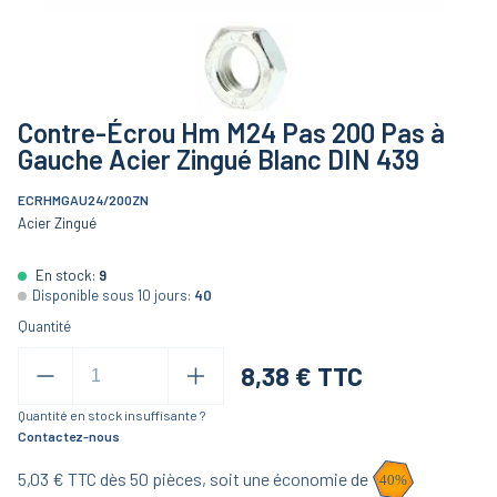
Contre-Écrou Hm M24 Pas 200 Pas à
Gauche Acier Zingué Blanc DIN 439
ECRHMGAU24/200ZN
Acier Zingué
En stock:
9
Disponible sous 10 jours:
40
Quantité
8,38
€ TTC
Quantité en stock insuffisante ?
Contactez-nous
5,03
€ TTC dès
50
pièces,
soit une économie de
40
%