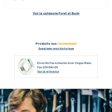
Voir la catégorie 
Foret et Burin
Produits vus
récemment
Supprimer mon historique
Écrou Hm Pas à Gauche Acier Zingué Blanc
Pas 200 DIN 439
Voir
la référence