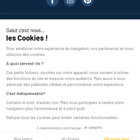
Nos produits
Salut c'est nous...
les Cookies !
En savoir plus
Pour améliorer votre expérience de navigation, nos partenaires et nous
utilisons des cookies.
À quoi servent-ils ?
Ces petits fichiers, stockés sur votre appareil, nous servent à activer
des fonctions du site et mesurer notre audience. Mais aussi à vous
adresser des publicités ciblées et personnaliser votre expérience.
C'est indispensable?
Mentions légales
Certains le sont, d’autres non. Mais tous participent à rendre votre
navigation plus harmonieuse et à votre goût.
Conditions générales de vente
Refuser tous les cookies peut limiter certaines fonctionnalités.
Programme de fidélité
Consentements certifiés par
Livraison
Non merci
Je choisis
OK pour moi