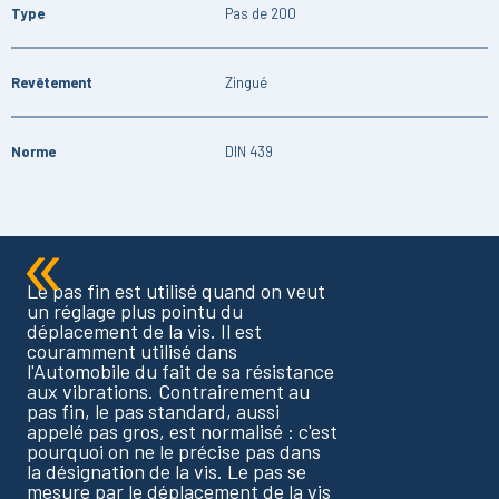
Type
Pas de 200
Revêtement
Zingué
Norme
DIN 439
Le pas fin est utilisé quand on veut
un réglage plus pointu du
déplacement de la vis. Il est
couramment utilisé dans
l'Automobile du fait de sa résistance
aux vibrations. Contrairement au
pas fin, le pas standard, aussi
appelé pas gros, est normalisé : c'est
pourquoi on ne le précise pas dans
la désignation de la vis. Le pas se
mesure par le déplacement de la vis