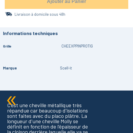
Ajouter au Panier
Livraison à domicile sous 48h
Informations techniques
CHEEXPPINPROTIG
Grille
Marque
Scell-it
C'est une cheville métallique très
répandue car beaucoup d'isolations
sont faites avec du placo plâtre. La
longueur d'une cheville Molly se
définit en fonction de l'épaisseur de
la cloison derrière laquelle elle va se