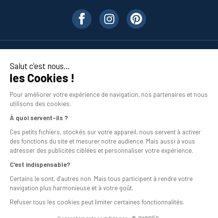
Nos produits
Salut c'est nous...
les Cookies !
En savoir plus
Pour améliorer votre expérience de navigation, nos partenaires et nous
utilisons des cookies.
À quoi servent-ils ?
Ces petits fichiers, stockés sur votre appareil, nous servent à activer
des fonctions du site et mesurer notre audience. Mais aussi à vous
adresser des publicités ciblées et personnaliser votre expérience.
C'est indispensable?
Mentions légales
Certains le sont, d’autres non. Mais tous participent à rendre votre
navigation plus harmonieuse et à votre goût.
Conditions générales de vente
Refuser tous les cookies peut limiter certaines fonctionnalités.
Programme de fidélité