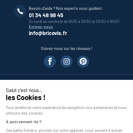
Besoin d’aide ? Nos experts vous guident
01 34 48 98 45
Du lundi au vendredi de 8h30 à 12h30 et 13h30 à 16h30
Écrivez-nous
info@bricovis.fr
Suivez-nous sur les réseaux !
Nos produits
Salut c'est nous...
les Cookies !
En savoir plus
Pour améliorer votre expérience de navigation, nos partenaires et nous
utilisons des cookies.
À quoi servent-ils ?
Ces petits fichiers, stockés sur votre appareil, nous servent à activer