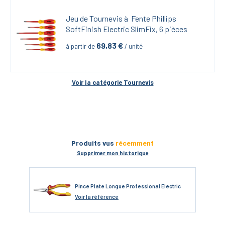
Jeu de Tournevis à  Fente Phillips 
SoftFinish Electric SlimFix, 6 pièces
69,83
 €
à partir de
 / unité
Voir la catégorie 
Tournevis
Produits vus
récemment
Supprimer mon historique
Pince Plate Longue Professional Electric
Voir
la référence