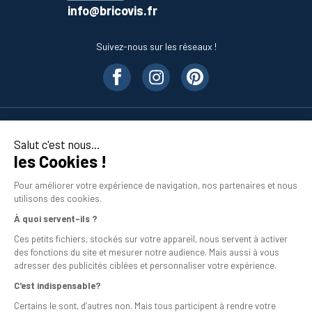
info@bricovis.fr
Suivez-nous sur les réseaux !
Nos produits
Salut c'est nous...
les Cookies !
En savoir plus
Pour améliorer votre expérience de navigation, nos partenaires et nous
utilisons des cookies.
À quoi servent-ils ?
Ces petits fichiers, stockés sur votre appareil, nous servent à activer
des fonctions du site et mesurer notre audience. Mais aussi à vous
adresser des publicités ciblées et personnaliser votre expérience.
C'est indispensable?
Mentions légales
Certains le sont, d’autres non. Mais tous participent à rendre votre