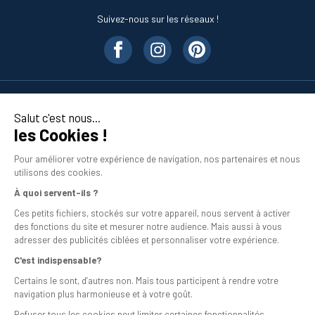
Suivez-nous sur les réseaux !
Nos produits
Salut c'est nous...
les Cookies !
En savoir plus
Pour améliorer votre expérience de navigation, nos partenaires et nous
utilisons des cookies.
À quoi servent-ils ?
Ces petits fichiers, stockés sur votre appareil, nous servent à activer
des fonctions du site et mesurer notre audience. Mais aussi à vous
adresser des publicités ciblées et personnaliser votre expérience.
C'est indispensable?
Mentions légales
Certains le sont, d’autres non. Mais tous participent à rendre votre
navigation plus harmonieuse et à votre goût.
Conditions générales de vente
Refuser tous les cookies peut limiter certaines fonctionnalités.