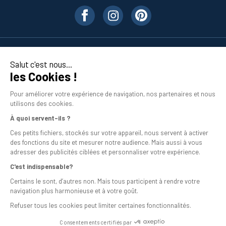
Nos produits
Salut c'est nous...
les Cookies !
En savoir plus
Pour améliorer votre expérience de navigation, nos partenaires et nous
utilisons des cookies.
À quoi servent-ils ?
Ces petits fichiers, stockés sur votre appareil, nous servent à activer
des fonctions du site et mesurer notre audience. Mais aussi à vous
adresser des publicités ciblées et personnaliser votre expérience.
C'est indispensable?
Mentions légales
Certains le sont, d’autres non. Mais tous participent à rendre votre
navigation plus harmonieuse et à votre goût.
Conditions générales de vente
Refuser tous les cookies peut limiter certaines fonctionnalités.
Programme de fidélité
Consentements certifiés par