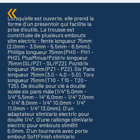
Lorsqu'elle est ouverte, elle prend la
forme d'un présentoir qui facilite la
prise d'outils. La trousse est
constituée de plusieurs embouts
slim electric : fente longueur 75mm
(2,0mm - 3,5mm - 5,5mm - 6,5mm).
Phillips longueur 75mm (PH0 - PH1 -
PH2). PlusMinus/Pzidriv longueur
75mm (SL/PZ1 - SL/PZ2). Pozidriv
longueur 75mm (PZ1 - PZ2). Six Pans
longueur 75mm (3,0 - 4,0 - 5,0). Torx
longueur 75mm (T10 - T15 - T20 -
T25). De douille pour clé à douille
isolée six pans mâle (1/4" 5,0mm -
1/4" 5,5mm - 14" 6,0mm - 1/4" 7,0mm
- 1/4" 8,0mm - 1/4" 10,0mm - 1/4"
11,0mm - 1/4" 13,0mm). D'un
adaptateur slimVario electric pour
douille 1/4". D'une rallonge slimVario
electric pour embouts slimBit
6,0mm. D'un tournevis avec porte
embout SoftFinish slimVario