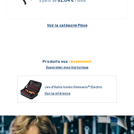
à partir de
 / unité
Voir la catégorie 
Pince
Produits vus
récemment
Supprimer mon historique
Jeu d’Outils Isolés Slimvario® Electric
Voir
la référence