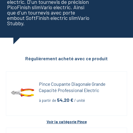
electric. D'un tournevis de précision
PicoFinish slimVario electric. Ainsi
que d'un tournevis avec porte
embout SoftFinish electric slimVario
Stubby.
Régulièrement acheté avec ce produit
Pince Coupante Diagonale Grande 
Capacité Professional Electric
54,20
 €
à partir de
 / unité
Voir la catégorie 
Pince