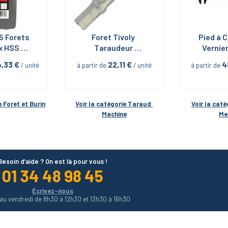
5 Forets 
Foret Tivoly 
Pied à C
 HSS 
Taraudeur 
Vernie
Diager
Fraiseur Combiné 
4,33
 €
22,11
 €
4
 / unité
à partir de
 / unité
à partir de
Queue Hexagonale
e 
Foret et Burin
Voir la catégorie 
Taraud 
Voir la caté
Machine
Me
Besoin d’aide ? On est là pour vous !
01 34 48 98 45
Écrivez-nous
 au vendredi de 8h30 à 12h30 et 13h30 à 16h30