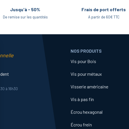
Jusqu'à - 50%
Frais de port offerts
De remise sur les quantités
A partir de 60€ TTC
NOS PRODUITS
nnelle
Vis pour Bois
ident
Vis pour métaux
Visserie américaine
h30 à 16h30
Vis à pas fin
Écrou hexagonal
Écrou frein