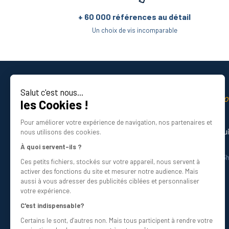
+ 60 000 références au détail
Un choix de vis incomparable
Salut c'est nous...
La qualité professio
les Cookies !
Certifié ISO 9001 DNV
Pour améliorer votre expérience de navigation, nos partenaires et
Besoin d’aide ? Nos experts vous gu
nous utilisons des cookies.
01 34 48 98 45
À quoi servent-ils ?
Du lundi au vendredi de 8h30 à 12h30 et 13
Ces petits fichiers, stockés sur votre appareil, nous servent à
Écrivez-nous
activer des fonctions du site et mesurer notre audience. Mais
info@bricovis.fr
aussi à vous adresser des publicités ciblées et personnaliser
votre expérience.
C'est indispensable?
Certains le sont, d’autres non. Mais tous participent à rendre votre
Suivez-nous sur les réseaux !