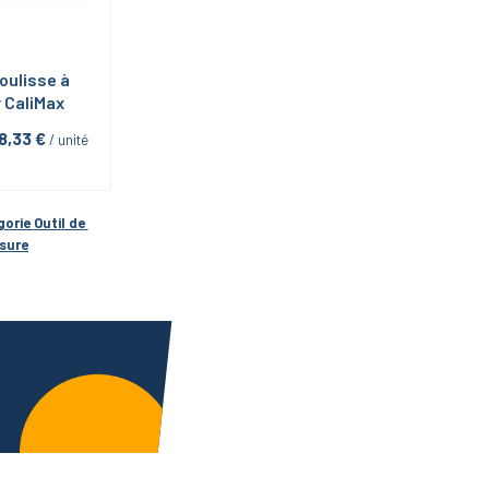
oulisse à 
r CaliMax
8,33
 €
 / unité
gorie 
Outil de 
sure