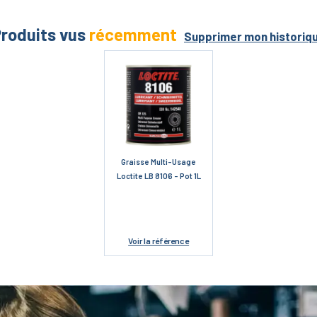
roduits vus
récemment
Supprimer mon historiq
Graisse Multi-Usage
Loctite LB 8106 - Pot 1L
Voir
la référence