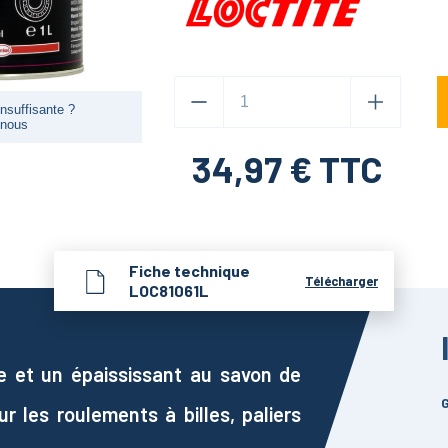
nsuffisante ?
-nous
34,97
€ TTC
Fiche technique
Télécharger
LOC81061L
le et un épaississant au savon de
G
ur les roulements à billes, paliers