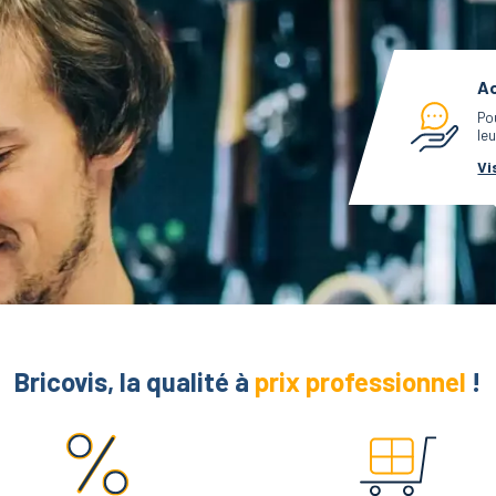
Ac
Po
leu
Vi
Bricovis, la qualité à
prix professionnel
!