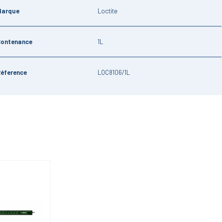
Marque
Loctite
Contenance
1L
Réference
LOC8106/1L