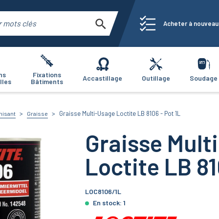
Acheter à nouveau
ns
Fixations
Accastillage
Outillage
Soudage
lles
Bâtiments
Graisse Multi-Usage Loctite LB 8106 - Pot 1L
anisant
Graisse
Graisse Mult
Loctite LB 81
LOC8106/1L
En stock:
1