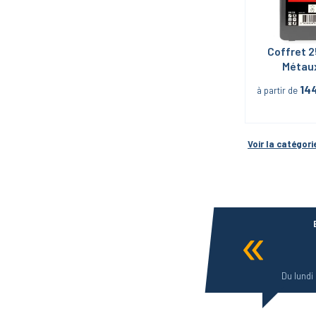
Coffret 2
Métaux
Meulés 
14
à partir de
Voir la catégori
Du lundi