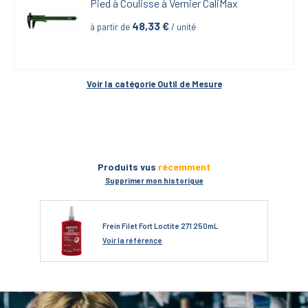
Pied à Coulisse à Vernier CaliMax
48,33
 €
à partir de
 / unité
Voir la catégorie 
Outil de Mesure
Produits vus
récemment
Supprimer mon historique
Frein Filet Fort Loctite 271 250mL
Voir
la référence