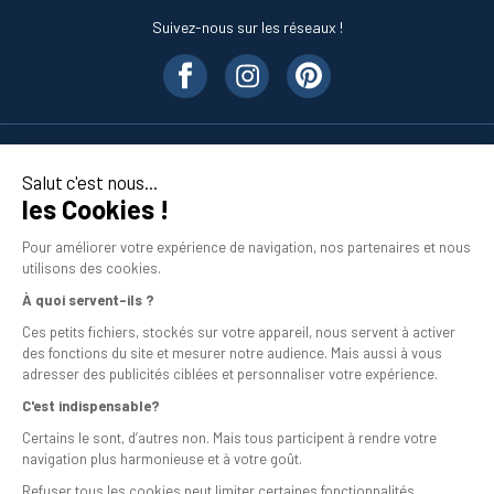
Suivez-nous sur les réseaux !
Nos produits
Salut c'est nous...
les Cookies !
En savoir plus
Pour améliorer votre expérience de navigation, nos partenaires et nous
utilisons des cookies.
À quoi servent-ils ?
Ces petits fichiers, stockés sur votre appareil, nous servent à activer
des fonctions du site et mesurer notre audience. Mais aussi à vous
adresser des publicités ciblées et personnaliser votre expérience.
C'est indispensable?
Mentions légales
Certains le sont, d’autres non. Mais tous participent à rendre votre
navigation plus harmonieuse et à votre goût.
Conditions générales de vente
Refuser tous les cookies peut limiter certaines fonctionnalités.