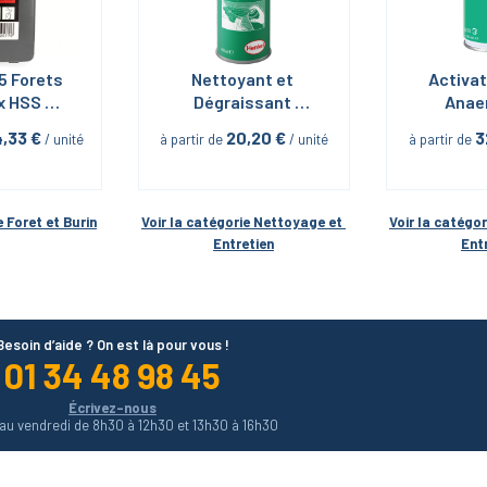
5 Forets 
Nettoyant et 
Activat
 HSS 
Dégraissant 
Anaer
Diager
Loctite 7064 
Loctite
4,33
 €
20,20
 €
3
 / unité
à partir de
 / unité
à partir de
400mL
15
e 
Foret et Burin
Voir la catégorie 
Nettoyage et 
Voir la catégor
Entretien
Ent
Besoin d’aide ? On est là pour vous !
01 34 48 98 45
Écrivez-nous
 au vendredi de 8h30 à 12h30 et 13h30 à 16h30