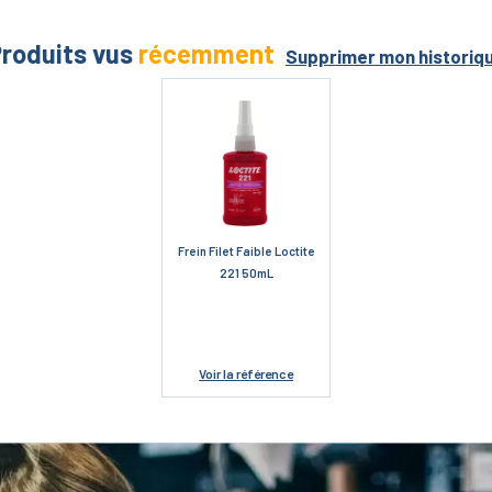
roduits vus
récemment
Supprimer mon historiq
Frein Filet Faible Loctite
221 50mL
Voir
la référence