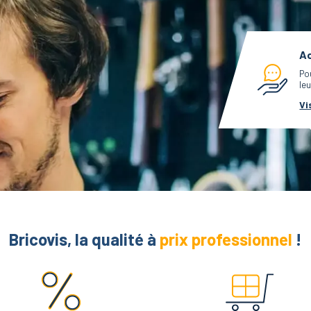
Ac
Po
leu
Vi
Bricovis, la qualité à
prix professionnel
!