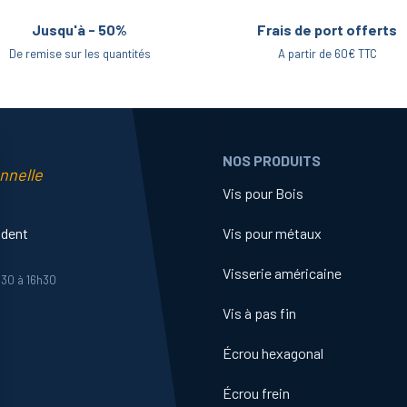
Jusqu'à - 50%
Frais de port offerts
De remise sur les quantités
A partir de 60€ TTC
NOS PRODUITS
nnelle
Vis pour Bois
ident
Vis pour métaux
Visserie américaine
h30 à 16h30
Vis à pas fin
Écrou hexagonal
Écrou frein