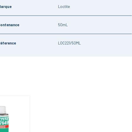
Marque
Loctite
Contenance
50mL
Réference
LOC221/50ML