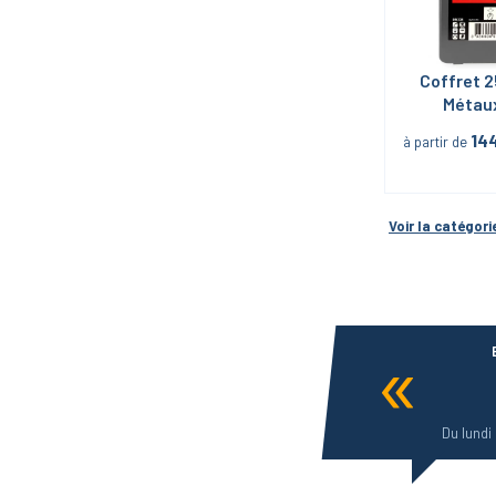
Coffret 2
Métaux
Meulés 
14
à partir de
Voir la catégori
Du lundi