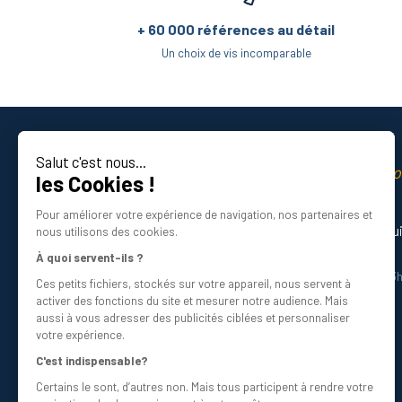
+ 60 000 références au détail
Un choix de vis incomparable
Salut c'est nous...
La qualité professio
les Cookies !
Certifié ISO 9001 DNV
Pour améliorer votre expérience de navigation, nos partenaires et
Besoin d’aide ? Nos experts vous gu
nous utilisons des cookies.
01 34 48 98 45
À quoi servent-ils ?
Du lundi au vendredi de 8h30 à 12h30 et 13
Ces petits fichiers, stockés sur votre appareil, nous servent à
Écrivez-nous
activer des fonctions du site et mesurer notre audience. Mais
info@bricovis.fr
aussi à vous adresser des publicités ciblées et personnaliser
votre expérience.
C'est indispensable?
Certains le sont, d’autres non. Mais tous participent à rendre votre
Suivez-nous sur les réseaux !