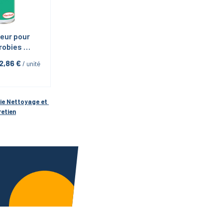
eur pour 
obies 
 SF 7649 
2,86
 €
 / unité
0mL
ie 
Nettoyage et 
retien