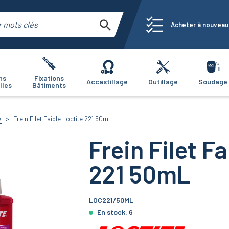
Acheter à nouveau
ns
Fixations
Accastillage
Outillage
Soudage
lles
Bâtiments
Frein Filet Faible Loctite 221 50mL
e
Frein Filet F
221 50mL
LOC221/50ML
En stock:
6