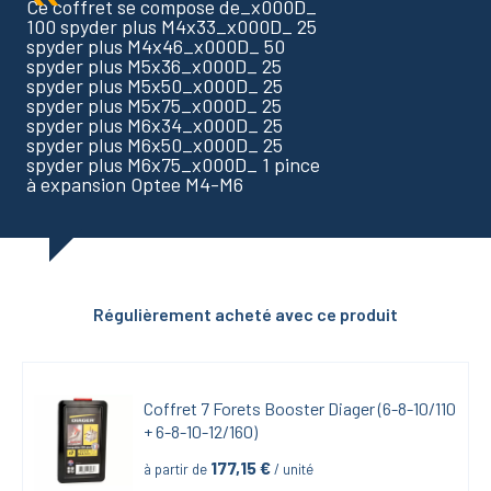
Ce coffret se compose de_x000D_
100 spyder plus M4x33_x000D_ 25
spyder plus M4x46_x000D_ 50
spyder plus M5x36_x000D_ 25
spyder plus M5x50_x000D_ 25
spyder plus M5x75_x000D_ 25
spyder plus M6x34_x000D_ 25
spyder plus M6x50_x000D_ 25
spyder plus M6x75_x000D_ 1 pince
à expansion Optee M4-M6
Régulièrement acheté avec ce produit
Coffret 7 Forets Booster Diager (6-8-10/110 
+ 6-8-10-12/160)
177,15
 €
à partir de
 / unité