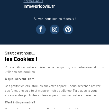
Écrivez-nous
info@bricovis.fr
Suivez-nous sur les réseaux !
Nos produits
Salut c'est nous...
les Cookies !
En savoir plus
Pour améliorer votre expérience de navigation, nos partenaires et nous
utilisons des cookies.
À quoi servent-ils ?
Ces petits fichiers, stockés sur votre appareil, nous servent à activer
des fonctions du site et mesurer notre audience. Mais aussi à vous
adresser des publicités ciblées et personnaliser votre expérience.
C'est indispensable?
Mentions légales