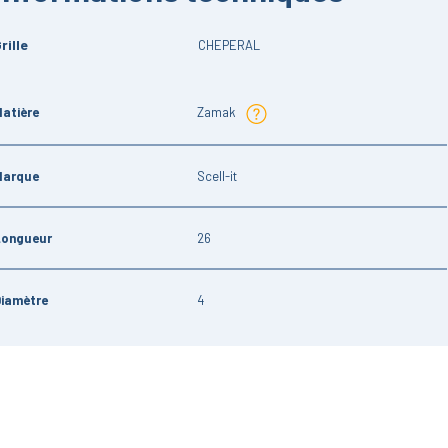
rille
CHEPERAL
atière
Zamak
Marque
Scell-it
Longueur
26
Diamètre
4