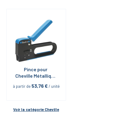
Pince pour 
Cheville Métallique 
à Expansion
53,76
 €
à partir de
 / unité
Voir la catégorie 
Cheville