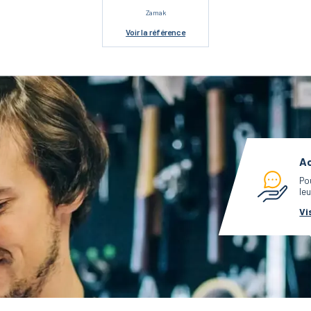
Zamak
Voir
la référence
Ac
Po
leu
Vi