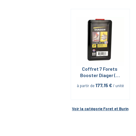
Coffret 7 Forets 
Booster Diager (6-
8-10/110 + 6-8-10-
177,15
 €
à partir de
 / unité
12/160)
Voir la catégorie 
Foret et Burin