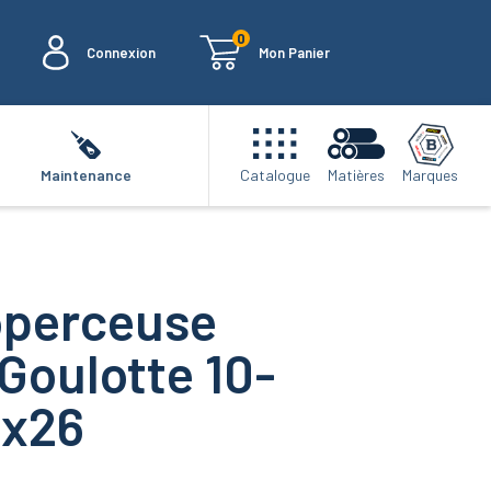
0
Connexion
Mon Panier
Marques
Maintenance
Catalogue
Matières
operceuse
Goulotte 10-
4x26