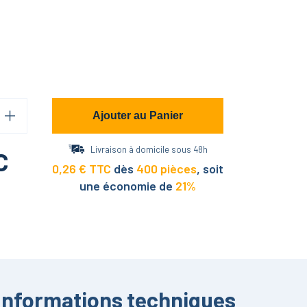
Ajouter au Panier
Livraison à domicile sous 48h
C
0,26
€ TTC
dès
400
pièces
,
soit
une économie de
21
%
Informations techniques