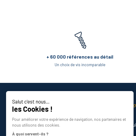
+ 60 000 références au détail
Un choix de vis incomparable
Salut c'est nous...
La qualité professio
les Cookies !
Certifié ISO 9001 DNV
Pour améliorer votre expérience de navigation, nos partenaires et
Besoin d’aide ? Nos experts vous gu
nous utilisons des cookies.
01 34 48 98 45
À quoi servent-ils ?