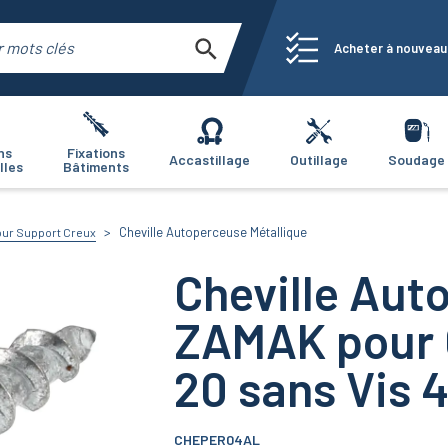
Acheter à nouveau
ns
Fixations
Accastillage
Outillage
Soudage
lles
Bâtiments
Cheville Autoperceuse Métallique
our Support Creux
Cheville Aut
ZAMAK pour 
20 sans Vis 
CHEPER04AL