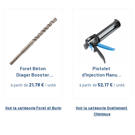
Foret Béton 
Pistolet 
Diager Booster 
d'Injection Manuel 
Plus
pour Cartouche 
21,78
 €
52,17
 €
à partir de
 / unité
à partir de
 / unité
Mortier de 380 et 
420 mL
Voir la catégorie 
Foret et Burin
Voir la catégorie 
Scellement 
Chimique