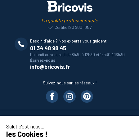
La qualité professionnelle
Certifié ISO 9001 DNV
Besoin d’aide ? Nos experts vous guident
01 34 48 98 45
Du lundi au vendredi de 8h30 à 12h30 et 13h30 à 16h30
Écrivez-nous
info@bricovis.fr
Suivez-nous sur les réseaux !
Nos produits
Salut c'est nous...
les Cookies !
En savoir plus