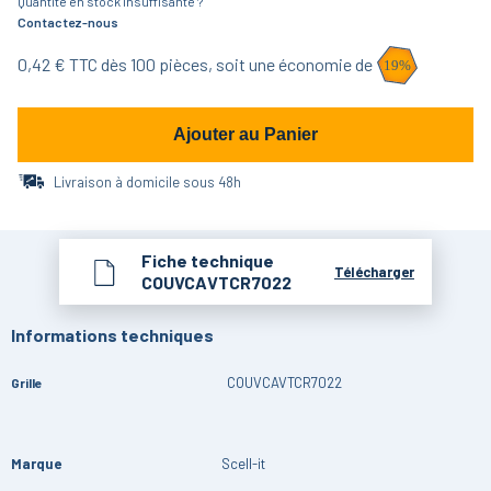
Quantité en stock insuffisante ?
Contactez-nous
0,42
€ TTC dès
100
pièces,
soit une économie de
19
%
Ajouter au Panier
Livraison à domicile sous 48h
Fiche technique
Télécharger
COUVCAVTCR7022
Informations techniques
COUVCAVTCR7022
Grille
Marque
Scell-it