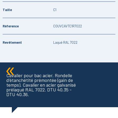
Taille
C1
Réference
COUVCAVTC1R7022
Revêtement
Laqué RAL 7022
Cavalier pour bac acier. Rondelle
d'étanchétité prémontée (gain de
temps). Cavalier en acier galvanisé
prélaqué RAL 7022. DTU 40.35 -
DTU 40.36.