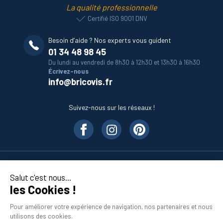
La qualité professionnelle
Certifié ISO 9001 DNV
Besoin d’aide ? Nos experts vous guident
01 34 48 98 45
Du lundi au vendredi de 8h30 à 12h30 et 13h30 à 16h30
Écrivez-nous
info@bricovis.fr
Suivez-nous sur les réseaux !
Nos produits
Salut c'est nous...
les Cookies !
En savoir plus
Pour améliorer votre expérience de navigation, nos partenaires et nous
utilisons des cookies.