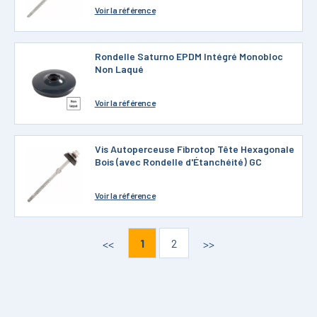
Voir
la référence
Rondelle Saturno EPDM Intégré Monobloc
Non Laqué
Voir
la référence
Vis Autoperceuse Fibrotop Tête Hexagonale
Bois (avec Rondelle d'Étanchéité) GC
Voir
la référence
1
2
<<
>>