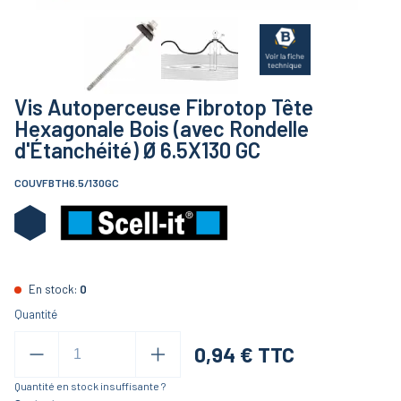
Vis Autoperceuse Fibrotop Tête
Hexagonale Bois (avec Rondelle
d'Étanchéité) Ø 6.5X130 GC
COUVFBTH6.5/130GC
En stock:
0
Quantité
0,94
€ TTC
Quantité en stock insuffisante ?