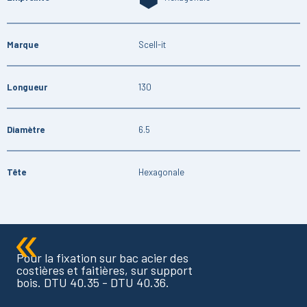
Marque
Scell-it
Longueur
130
Diamètre
6.5
Tête
Hexagonale
Pour la fixation sur bac acier des
costières et faitières, sur support
bois. DTU 40.35 - DTU 40.36.