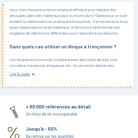
Vous cherchez une solution simple et efficace pour réaliser des
découpes dans des matériaux plus ou moins durs ? Optez pour un outil
portatif ou stationnaire et un disque à tronçonner. Il en existe pour tous
types d’applications et de matériaux, et Bricovis a sélectionné une
vingtaine de références différentes pour répondre à vos besoins.
Dans quels cas utiliser un disque à tronçonner ?
Les disques à tronçonner s’utilisent avec des outils de type scie
circulaire, meuleuse, disqueuse, etc. Ils servent à réaliser des
découpes dans des matériaux durs, comme le métal, le béton et le
Lire la suite
carrelage, ou dans des matériaux plus souples, tels que le plastique ou
le plâtre par exemple. Les disques dentés sont quant à eux conçus
pour la découpe du bois.
Les usages du disque à tronçonner sont donc très variés, allant de la
+ 60 000 références au détail
découpe précise de dalles de carrelage à l’ébarbage de pièces
métalliques, en passant par la découpe de tuyaux en PVC, et bien plus
Un choix de vis incomparable
encore. Ce sont des accessoires très utilisés par les professionnels
du bâtiment et en métallurgie, mais qui se révèlent aussi très pratiques
Jusqu'à - 50%
pour les particuliers.
De remise sur les quantités