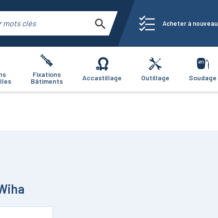
Acheter à nouveau
ns
Fixations
Accastillage
Outillage
Soudage
lles
Bâtiments
 Wiha