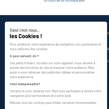
Rallonge pour Clé
Un choix de vis incomparable
Wiha
Tenaille Wiha
Tournevis
Dynamométrique
Salut c'est nous...
La qualité professio
Wiha
les Cookies !
Certifié ISO 9001 DNV
Manche Rallonge et
Pour améliorer votre expérience de navigation, nos partenaires et
Lame Wiha
Besoin d’aide ? Nos experts vous gu
nous utilisons des cookies.
Douille et Porte
01 34 48 98 45
À quoi servent-ils ?
Embout Wiha
Du lundi au vendredi de 8h30 à 12h30 et 13
Ces petits fichiers, stockés sur votre appareil, nous servent à
Tournevis Porte
Écrivez-nous
activer des fonctions du site et mesurer notre audience. Mais
info@bricovis.fr
Embout Wiha
aussi à vous adresser des publicités ciblées et personnaliser
votre expérience.
Tournevis
d'Électricien Wiha
C'est indispensable?
Tournevis d'Atelier
Certains le sont, d’autres non. Mais tous participent à rendre votre
Suivez-nous sur les réseaux !
navigation plus harmonieuse et à votre goût.
Wiha
Refuser tous les cookies peut limiter certaines fonctionnalités.
Clé
Dynamométrique