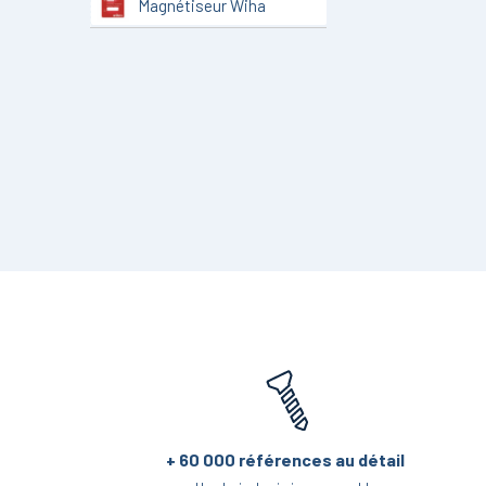
Magnétiseur Wiha
Mètre Wiha
Massette Wiha
Pince Coupante
Wiha
Pince à Circlips Wiha
Pied à Coulisse Wiha
Pince Demi-Ronde
Wiha
Pince Multiprise
Wiha
Pince Spéciale Wiha
Pince Universelle
Wiha
+ 60 000 références au détail