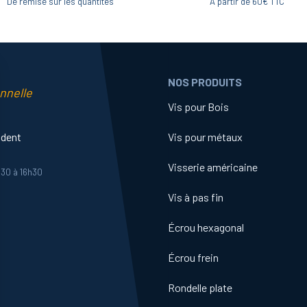
De remise sur les quantités
A partir de 60€ TTC
NOS PRODUITS
nnelle
Vis pour Bois
ident
Vis pour métaux
Visserie américaine
h30 à 16h30
Vis à pas fin
Écrou hexagonal
Écrou frein
Rondelle plate