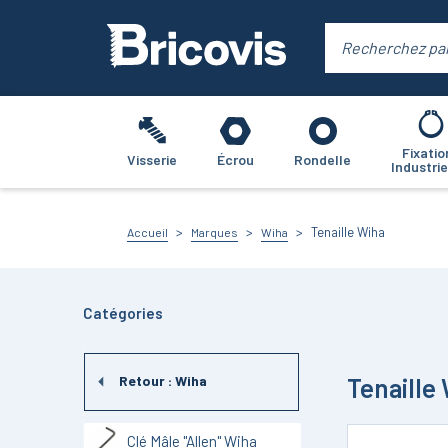
Fixatio
Visserie
Écrou
Rondelle
Industrie
Tenaille Wiha
Accueil
Marques
Wiha
Catégories
Tenaille
Retour :
Wiha
Clé Mâle "Allen" Wiha