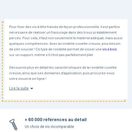
Pour fixer des vis à tête fraisée de façon professionnelle, il est parfois
nécessaire de réaliser un fraisurage dans des trous préalablement
percés. Pour cela, il faut non seulement le matériel adéquat, mais aussi
quelques compétences. Avec la rondelle cuvette creuse, plus besoin
de s’en soucier ! Ce type de rondelle permet de visser une
vis à bois
sur un support, même s’il n’est pas parfaitement plat.
Découvrez plus en détail les caractéristiques de la rondelle cuvette
creuse, ainsi que ses domaines d’application, puis procurez-vous
votre visserie en ligne !
Lire la suite
Qu’est-ce qu’une rondelle cuvette creuse ?
À première vue, la rondelle cuvette creuse ressemble à sa version
pleine. Il s’agit d’une rondelle dont le diamètre varie entre la base
(correspondant au diamètre total, le plus large), le trou (diamètre
+ 60 000 références au détail
nominal), et le sommet de la
rondelle
.
Un choix de vis incomparable