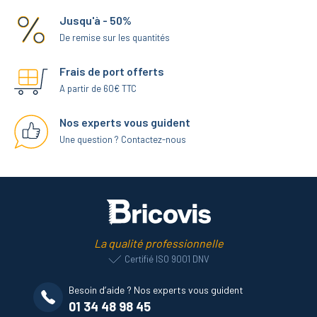
Toutefois, elle dispose d’une particularité. En effet, sa partie interne, en
contact avec le support, n’est pas faite d’un matériau plein : elle est
Jusqu'à - 50%
creuse. De ce fait, on l’appelle aussi « rondelle emboutie ».
De remise sur les quantités
À quoi sert la rondelle cuvette creuse ?
Frais de port offerts
A partir de 60€ TTC
La rondelle cuvette, qu’elle soit creuse ou pleine, a vocation à être
utilisée en combinaison avec une vis à tête fraisée. Sa forme de
cuvette permet en effet d’accueillir la tête de vis, sans que celle-ci ne
Nos experts vous guident
dépasse.
Une question ? Contactez-nous
L’avantage de ce type de rondelle est de créer une surface plane pour
permettre l’insertion de la vis, sans avoir à fraisurer le support. Elle
permet également de disposer d’une plus grande surface de contact,
favorisant la répartition de la pression.
Quand privilégier l’utilisation d’une rondelle cuvette
La qualité professionnelle
creuse ?
Certifié ISO 9001 DNV
La conception de la rondelle cuvette creuse en fait un élément de
Besoin d’aide ? Nos experts vous guident
visserie peu onéreux, et bien sûr moins cher qu’une rondelle cuvette
pleine. Mais cela la rend aussi plus sensible au risque de déformation
01 34 48 98 45
sous l’effort de serrage. Elle reste donc à privilégier pour des