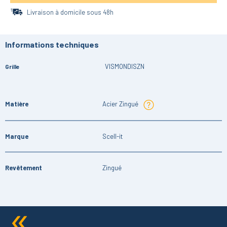
Livraison à domicile sous 48h
Informations techniques
VISMONDISZN
Grille
Matière
Acier Zingué
Marque
Scell-it
Revêtement
Zingué