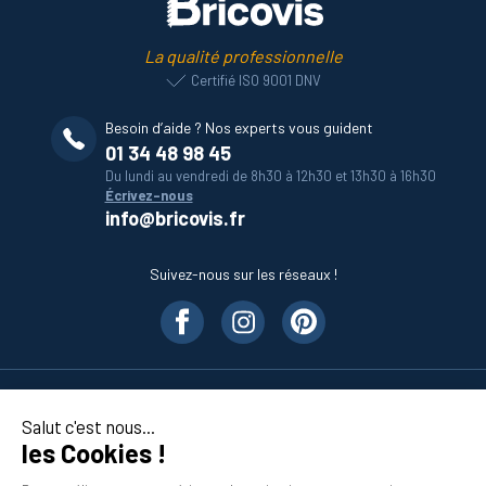
La qualité professionnelle
Certifié ISO 9001 DNV
Besoin d’aide ? Nos experts vous guident
01 34 48 98 45
Du lundi au vendredi de 8h30 à 12h30 et 13h30 à 16h30
Écrivez-nous
info@bricovis.fr
Suivez-nous sur les réseaux !
Nos produits
Salut c'est nous...
les Cookies !
En savoir plus